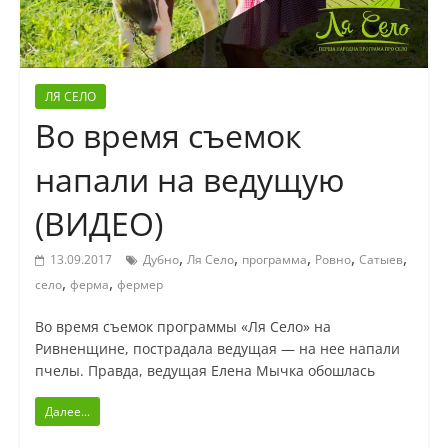
ЛЯ СЕЛО
Во время съемок
напали на ведущую
(ВИДЕО)
,
,
,
,
,
13.09.2017
Дубно
Ля Село
программа
Ровно
Сатыев
,
,
село
ферма
фермер
Во время съемок программы «Ля Село» на
Ривненщине, пострадала ведущая — на нее напали
пчелы. Правда, ведущая Елена Мычка обошлась
Далее...