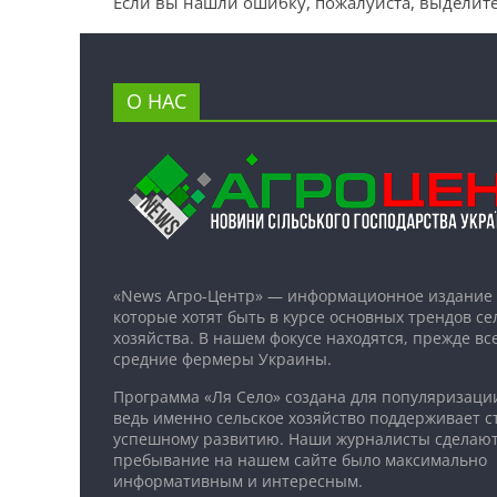
Если вы нашли ошибку, пожалуйста, выделите
О НАС
«News Агро-Центр» — информационное издание 
которые хотят быть в курсе основных трендов се
хозяйства. В нашем фокусе находятся, прежде все
средние фермеры Украины.
Программа «Ля Село» создана для популяризаци
ведь именно сельское хозяйство поддерживает ст
успешному развитию. Наши журналисты сделают
пребывание на нашем сайте было максимально
информативным и интересным.