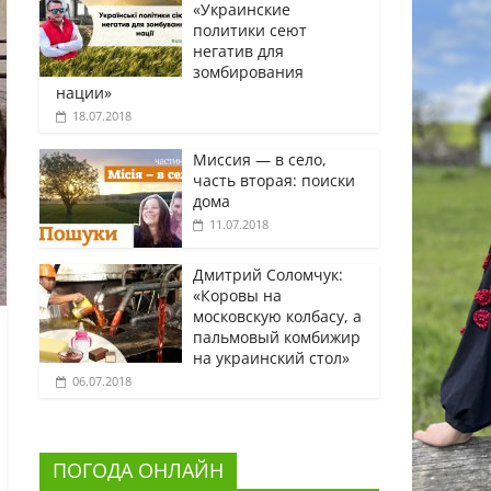
«Украинские
политики сеют
негатив для
зомбирования
нации»
18.07.2018
Миссия — в село,
часть вторая: поиски
дома
11.07.2018
Дмитрий Соломчук:
«Коровы на
московскую колбасу, а
пальмовый комбижир
на украинский стол»
06.07.2018
ПОГОДА ОНЛАЙН