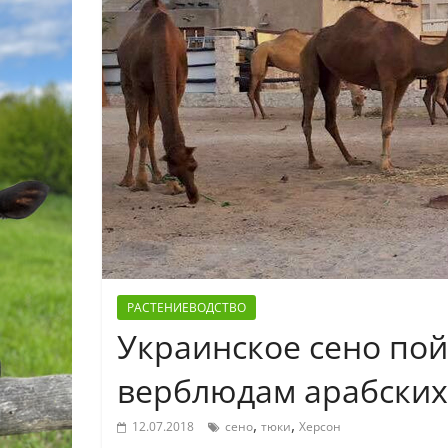
РАСТЕНИЕВОДСТВО
Украинское сено пой
верблюдам арабских
,
,
12.07.2018
сено
тюки
Херсон