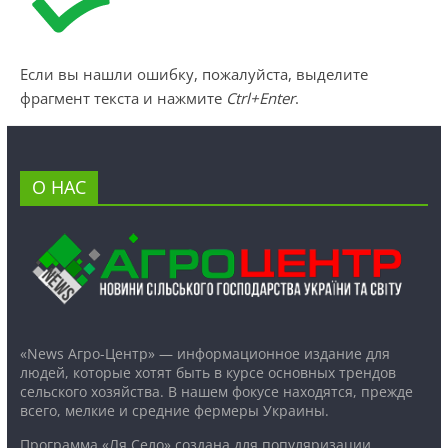
Если вы нашли ошибку, пожалуйста, выделите
фрагмент текста и нажмите
Ctrl+Enter
.
О НАС
«News Агро-Центр» — информационное издание для
людей, которые хотят быть в курсе основных трендов
сельского хозяйства. В нашем фокусе находятся, прежде
всего, мелкие и средние фермеры Украины.
Программа «Ля Село» создана для популяризации