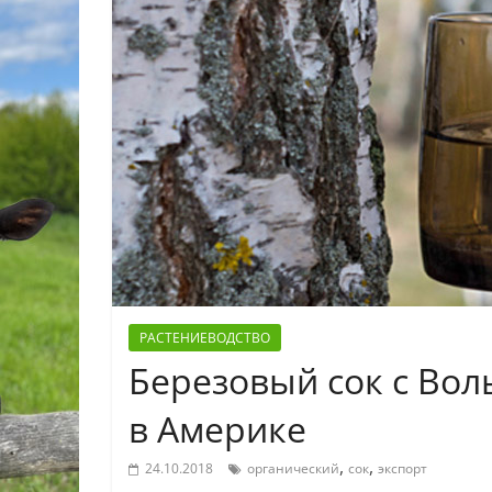
РАСТЕНИЕВОДСТВО
Березовый сок с Во
в Америке
,
,
24.10.2018
органический
сок
экспорт