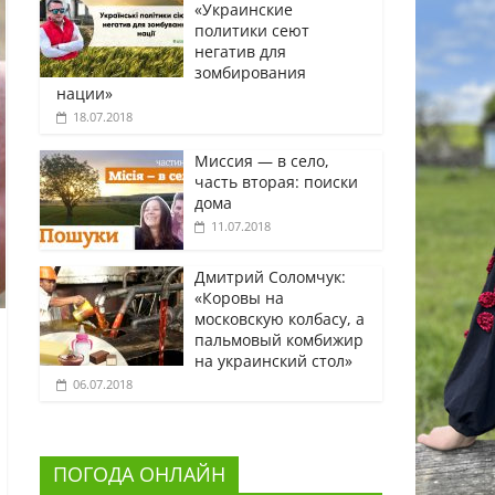
«Украинские
политики сеют
негатив для
зомбирования
нации»
18.07.2018
Миссия — в село,
часть вторая: поиски
дома
11.07.2018
Дмитрий Соломчук:
«Коровы на
московскую колбасу, а
пальмовый комбижир
на украинский стол»
06.07.2018
ПОГОДА ОНЛАЙН