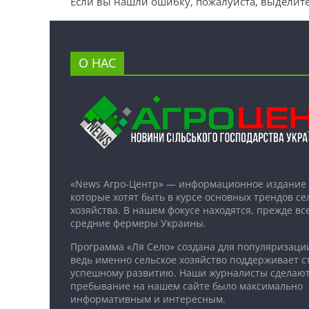
Если вы нашли ошибку, пожалуйста, выделите
О НАС
«News Агро-Центр» — информационное издание 
которые хотят быть в курсе основных трендов се
хозяйства. В нашем фокусе находятся, прежде все
средние фермеры Украины.
Программа «Ля Село» создана для популяризаци
ведь именно сельское хозяйство поддерживает ст
успешному развитию. Наши журналисты сделают
пребывание на нашем сайте было максимально
информативным и интересным.