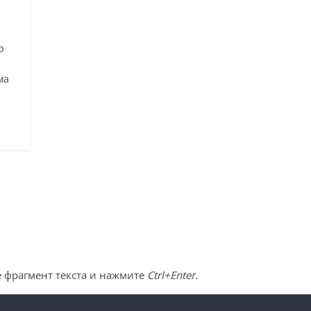
р
ма
 фрагмент текста и нажмите
Ctrl+Enter
.