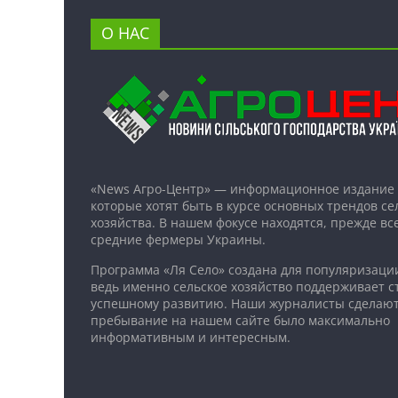
О НАС
«News Агро-Центр» — информационное издание 
которые хотят быть в курсе основных трендов се
хозяйства. В нашем фокусе находятся, прежде все
средние фермеры Украины.
Программа «Ля Село» создана для популяризаци
ведь именно сельское хозяйство поддерживает ст
успешному развитию. Наши журналисты сделают
пребывание на нашем сайте было максимально
информативным и интересным.