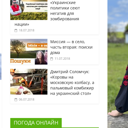
«Украинские
политики сеют
негатив для
зомбирования
нации»
18.07.2018
Миссия — в село,
часть вторая: поиски
дома
11.07.2018
Дмитрий Соломчук:
«Коровы на
московскую колбасу, а
пальмовый комбижир
на украинский стол»
06.07.2018
ПОГОДА ОНЛАЙН