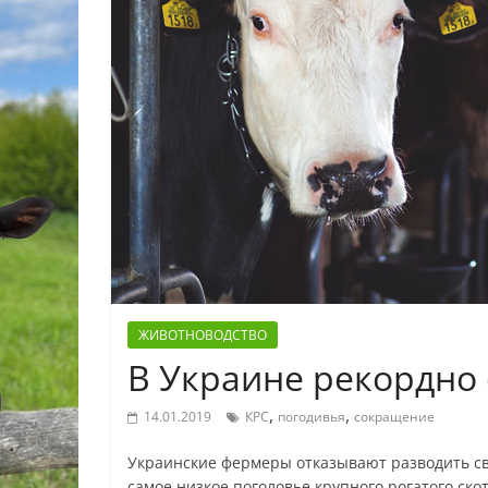
ЖИВОТНОВОДСТВО
В Украине рекордно 
,
,
14.01.2019
КРС
погодивья
сокращение
Украинские фермеры отказывают разводить св
самое низкое поголовье крупного рогатого скот