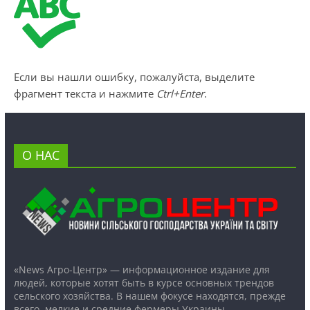
Если вы нашли ошибку, пожалуйста, выделите
фрагмент текста и нажмите
Ctrl+Enter
.
О НАС
«News Агро-Центр» — информационное издание для
людей, которые хотят быть в курсе основных трендов
сельского хозяйства. В нашем фокусе находятся, прежде
всего, мелкие и средние фермеры Украины.