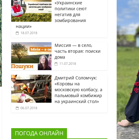
«Украинские
политики сеют
негатив для
зомбирования
нации»
18.07.2018
Миссия — в село,
часть вторая: поиски
дома
11.07.2018
Дмитрий Соломчук:
«Коровы на
московскую колбасу, а
пальмовый комбижир
на украинский стол»
06.07.2018
ПОГОДА ОНЛАЙН