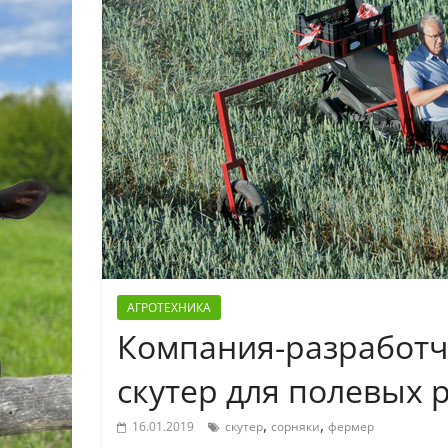
АГРОТЕХНИКА
Компания-разработч
скутер для полевых р
,
,
16.01.2019
скутер
сорняки
фермер