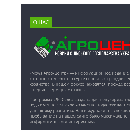
О НАС
«News Агро-Центр» — информационное издание 
которые хотят быть в курсе основных трендов се
хозяйства. В нашем фокусе находятся, прежде все
средние фермеры Украины.
Программа «Ля Село» создана для популяризаци
ведь именно сельское хозяйство поддерживает ст
успешному развитию. Наши журналисты сделают
пребывание на нашем сайте было максимально
информативным и интересным.