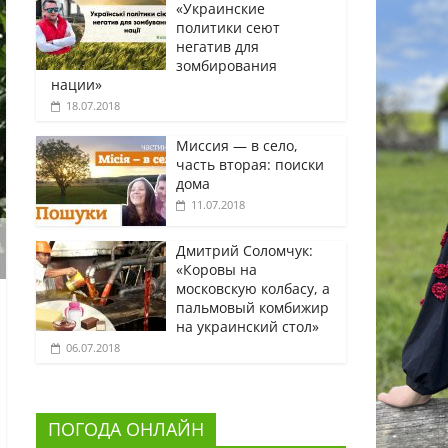
«Украинские
политики сеют
негатив для
зомбирования
нации»
18.07.2018
Миссия — в село,
часть вторая: поиски
дома
11.07.2018
Дмитрий Соломчук:
«Коровы на
московскую колбасу, а
пальмовый комбижир
на украинский стол»
06.07.2018
ПОГОДА ОНЛАЙН