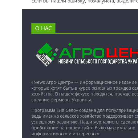
Если вы нашли ошибку, пожалуйста, выделите
О НАС
«News Агро-Центр» — информационное издание 
которые хотят быть в курсе основных трендов се
хозяйства. В нашем фокусе находятся, прежде все
средние фермеры Украины.
Программа «Ля Село» создана для популяризаци
ведь именно сельское хозяйство поддерживает ст
успешному развитию. Наши журналисты сделают
пребывание на нашем сайте было максимально
информативным и интересным.