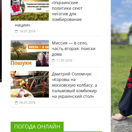
«Украинские
политики сеют
негатив для
зомбирования
нации»
18.07.2018
Миссия — в село,
часть вторая: поиски
дома
11.07.2018
Дмитрий Соломчук:
«Коровы на
московскую колбасу, а
пальмовый комбижир
на украинский стол»
06.07.2018
ПОГОДА ОНЛАЙН