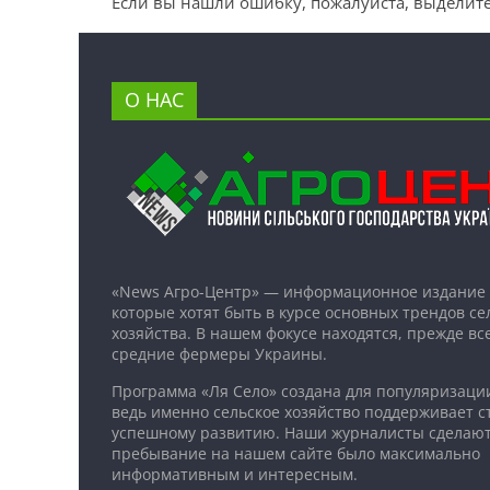
Если вы нашли ошибку, пожалуйста, выделите
О НАС
«News Агро-Центр» — информационное издание 
которые хотят быть в курсе основных трендов се
хозяйства. В нашем фокусе находятся, прежде все
средние фермеры Украины.
Программа «Ля Село» создана для популяризаци
ведь именно сельское хозяйство поддерживает ст
успешному развитию. Наши журналисты сделают
пребывание на нашем сайте было максимально
информативным и интересным.