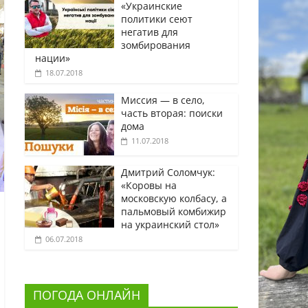
«Украинские
политики сеют
негатив для
зомбирования
нации»
18.07.2018
Миссия — в село,
часть вторая: поиски
дома
11.07.2018
Дмитрий Соломчук:
«Коровы на
московскую колбасу, а
пальмовый комбижир
на украинский стол»
06.07.2018
ПОГОДА ОНЛАЙН