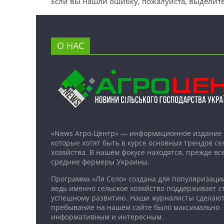
Если вы нашли ошибку, пожалуйста, выделите
О НАС
«News Агро-Центр» — информационное издание 
которые хотят быть в курсе основных трендов се
хозяйства. В нашем фокусе находятся, прежде все
средние фермеры Украины.
Программа «Ля Село» создана для популяризаци
ведь именно сельское хозяйство поддерживает ст
успешному развитию. Наши журналисты сделают
пребывание на нашем сайте было максимально
информативным и интересным.