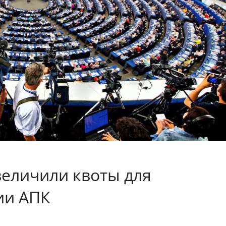
величили квоты для
ии АПК