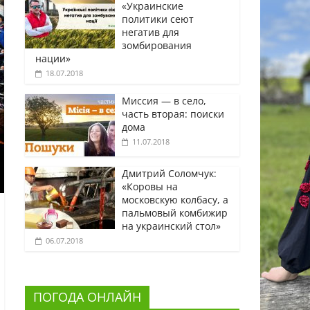
«Украинские
политики сеют
негатив для
зомбирования
нации»
18.07.2018
Миссия — в село,
часть вторая: поиски
дома
11.07.2018
Дмитрий Соломчук:
«Коровы на
московскую колбасу, а
пальмовый комбижир
на украинский стол»
06.07.2018
ПОГОДА ОНЛАЙН