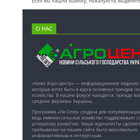
Если вы нашли ошибку, пожалуйста, выделите
О НАС
«News Агро-Центр» — информационное издание 
которые хотят быть в курсе основных трендов се
хозяйства. В нашем фокусе находятся, прежде все
средние фермеры Украины.
Программа «Ля Село» создана для популяризаци
ведь именно сельское хозяйство поддерживает ст
успешному развитию. Наши журналисты сделают
пребывание на нашем сайте было максимально
информативным и интересным.