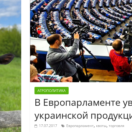
АГРОПОЛИТИКА
В Европарламенте у
украинской продукц
,
,
17.07.2017
Европарламент
квоты
торговля