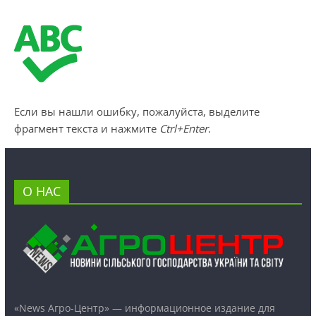
Если вы нашли ошибку, пожалуйста, выделите
фрагмент текста и нажмите
Ctrl+Enter
.
О НАС
«News Агро-Центр» — информационное издание для