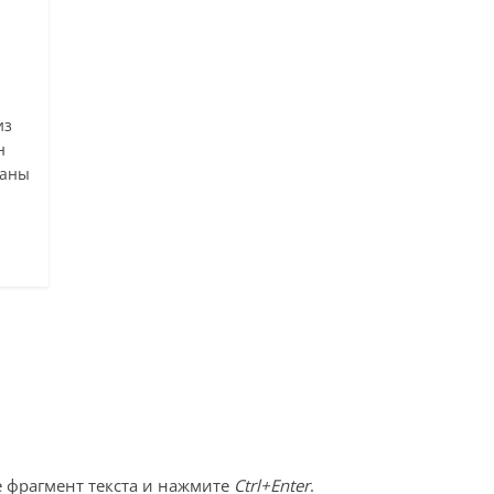
из
н
ваны
 фрагмент текста и нажмите
Ctrl+Enter
.