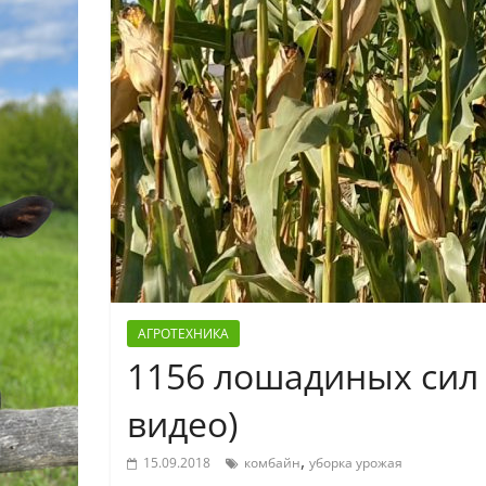
АГРОТЕХНИКА
1156 лошадиных сил 
видео)
,
15.09.2018
комбайн
уборка урожая