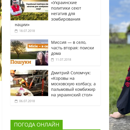
«Украинские
политики сеют
негатив для
зомбирования
нации»
18.07.2018
Миссия — в село,
часть вторая: поиски
дома
11.07.2018
Дмитрий Соломчук:
«Коровы на
московскую колбасу, а
пальмовый комбижир
на украинский стол»
06.07.2018
ПОГОДА ОНЛАЙН