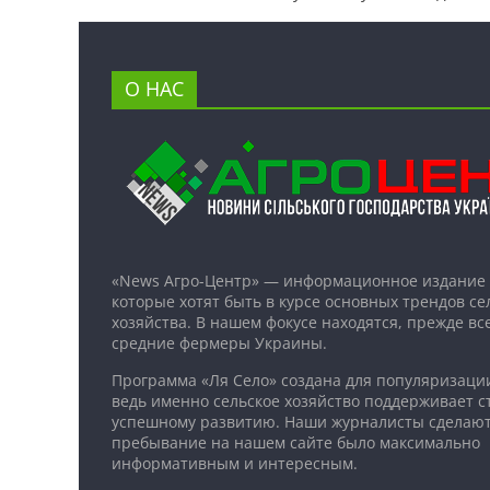
О НАС
«News Агро-Центр» — информационное издание 
которые хотят быть в курсе основных трендов се
хозяйства. В нашем фокусе находятся, прежде все
средние фермеры Украины.
Программа «Ля Село» создана для популяризаци
ведь именно сельское хозяйство поддерживает ст
успешному развитию. Наши журналисты сделают
пребывание на нашем сайте было максимально
информативным и интересным.