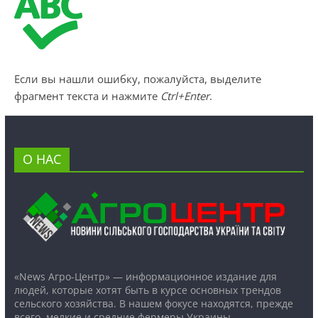
Если вы нашли ошибку, пожалуйста, выделите
фрагмент текста и нажмите
Ctrl+Enter
.
О НАС
«News Агро-Центр» — информационное издание для
людей, которые хотят быть в курсе основных трендов
сельского хозяйства. В нашем фокусе находятся, прежде
всего, мелкие и средние фермеры Украины.