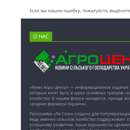
Если вы нашли ошибку, пожалуйста, выделите
О НАС
«News Агро-Центр» — информационное издание 
которые хотят быть в курсе основных трендов се
хозяйства. В нашем фокусе находятся, прежде все
средние фермеры Украины.
Программа «Ля Село» создана для популяризаци
ведь именно сельское хозяйство поддерживает ст
успешному развитию. Наши журналисты сделают