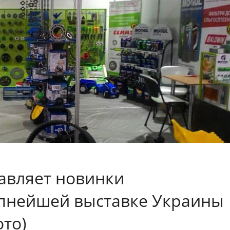
авляет новинки
упнейшей выставке Украины
то)