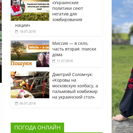
«Украинские
политики сеют
негатив для
зомбирования
нации»
18.07.2018
Миссия — в село,
часть вторая: поиски
дома
11.07.2018
Дмитрий Соломчук:
«Коровы на
московскую колбасу, а
пальмовый комбижир
на украинский стол»
06.07.2018
ПОГОДА ОНЛАЙН