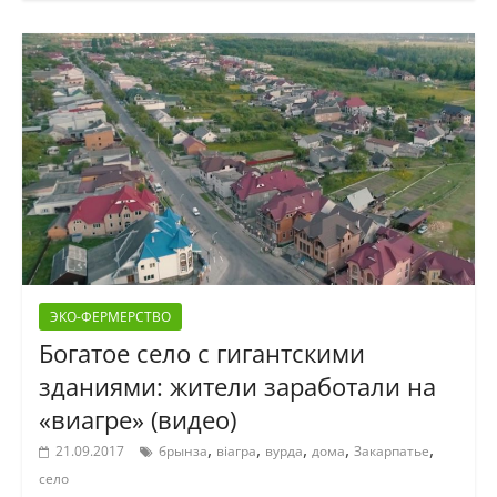
ЭКО-ФЕРМЕРСТВО
Богатое село с гигантскими
зданиями: жители заработали на
«виагре» (видео)
,
,
,
,
,
21.09.2017
брынза
віагра
вурда
дома
Закарпатье
село