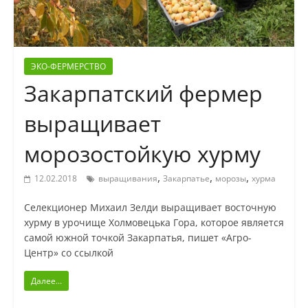
ЭКО-ФЕРМЕРСТВО
Закарпатский фермер
выращивает
морозостойкую хурму
,
,
,
12.02.2018
выращивания
Закарпатье
морозы
хурма
Селекционер Михаил Зелди выращивает восточную
хурму в урочище Холмовецька Гора, которое является
самой южной точкой Закарпатья, пишет «Агро-
Центр» со ссылкой
Далее...