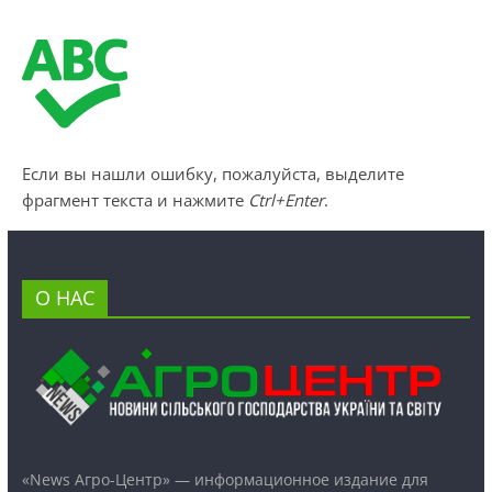
Если вы нашли ошибку, пожалуйста, выделите
фрагмент текста и нажмите
Ctrl+Enter
.
О НАС
«News Агро-Центр» — информационное издание для