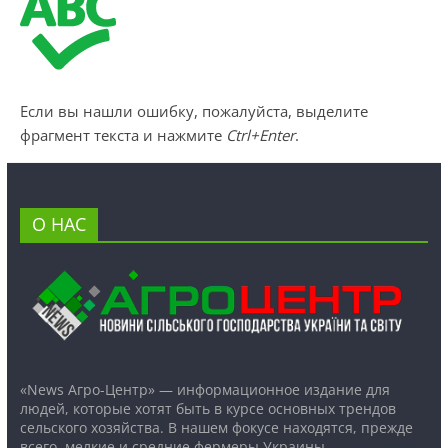
Если вы нашли ошибку, пожалуйста, выделите
фрагмент текста и нажмите
Ctrl+Enter
.
О НАС
«News Агро-Центр» — информационное издание для
людей, которые хотят быть в курсе основных трендов
сельского хозяйства. В нашем фокусе находятся, прежде
всего, мелкие и средние фермеры Украины.