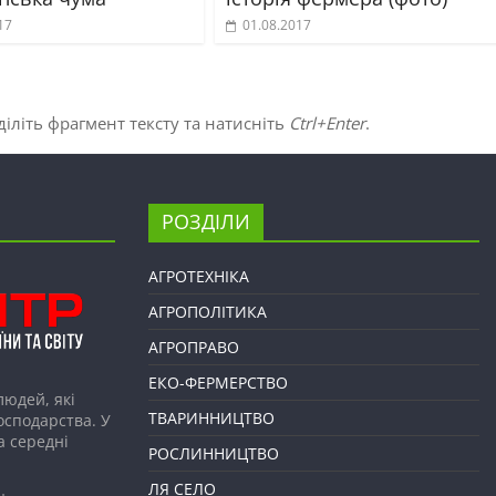
17
01.08.2017
іліть фрагмент тексту та натисніть
Ctrl+Enter
.
РОЗДІЛИ
АГРОТЕХНІКА
АГРОПОЛІТИКА
АГРОПРАВО
ЕКО-ФЕРМЕРСТВО
людей, які
ТВАРИННИЦТВО
господарства. У
а середні
РОСЛИННИЦТВО
ЛЯ СЕЛО