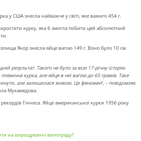
урка у США знесла найважче у світі, яке важиго 454 г.
виростити курку, яка б змогла побити цей абсолютний
ити.
 селища Якор знесла яйце вагою 149 г. Воно було 10 см
ній результат. Такого не було за всю 17-річну історію
лемінна курка, але яйця в неї вагою до 65 грамів. Таке
загинути, але залишилася живою. Це феномен
“, – повідомляє
ила Мухамедова.
и рекордів Гіннеса. Яйце американської курки 1956 року
бити на вирощуванні винограду?