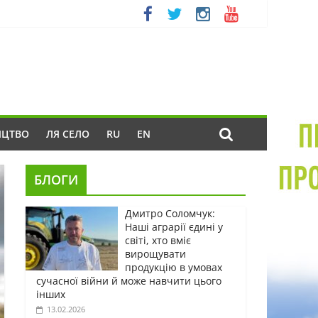
ИЦТВО
ЛЯ СЕЛО
RU
EN
БЛОГИ
Дмитро Соломчук:
Наші аграрії єдині у
світі, хто вміє
вирощувати
продукцію в умовах
сучасної війни й може навчити цього
інших
13.02.2026