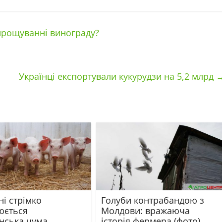
вирощуванні винограду?
Українці експортували кукурудзи на 5,2 млрд
ні стрімко
Голуби контрабандою з
юється
Молдови: вражаюча
нська чума
історія фермера (фото)