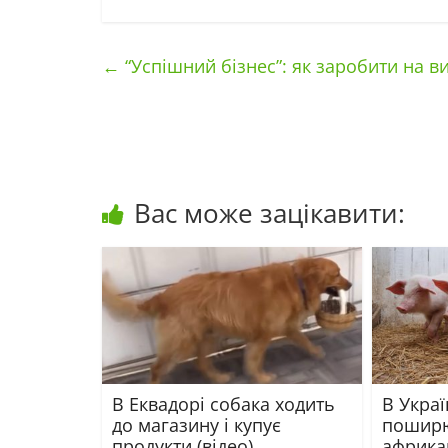
←
“Успішний бізнес”: як заробити на 
Вас може зацікавити:
В Еквадорі собака ходить
В Украї
до магазину і купує
пошир
продукти (відео)
африка