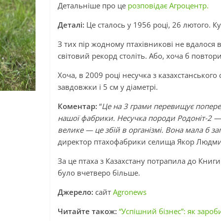
Детальніше про це
розповідає Агроцентр.
Деталі:
Це сталось у 1956 році, 26 лютого. К
З тих пір жодному птахівникові не вдалося 
світовий рекорд століть. Або, хоча б повтор
Хоча, в 2009 році несучка з казахстанського
завдовжки і 5 см у діаметрі.
Коментар:
“
Це на 3 грами перевищує поперед
нашої фабрики. Несучка породи Родоніт-2 — п
велике — це збій в організмі. Вона мала б 
директор птахофабрики селища Якор Людм
За це птаха з Казахстану потрапила до Книг
було вчетверо більше.
Джерело:
сайт
Agronews
Читайте також:
“Успішний бізнес”: як заро