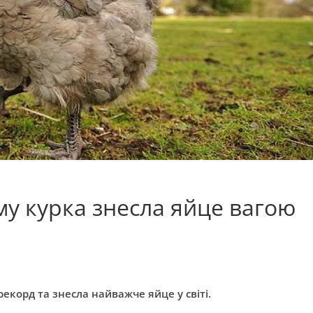
му курка знесла яйце вагою
екорд та знесла найважче яйце у світі.