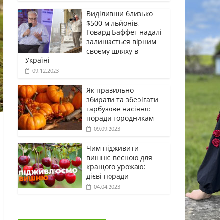
Виділивши близько
$500 мільйонів,
Говард Баффет надалі
залишається вірним
своєму шляху в
Україні
09.12.2023
Як правильно
збирати та зберігати
гарбузове насіння:
поради городникам
09.09.2023
Чим підживити
вишню весною для
кращого урожаю:
дієві поради
04.04.2023