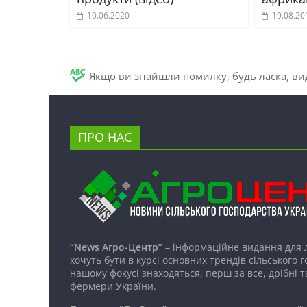
10.06.2020
19.08.20
Якщо ви знайшли помилку, будь ласка, вид
ПРО НАС
“News Агро-Центр”
– інформаційне видання для 
хочуть бути в курсі основних трендів сільського 
нашому фокусі знаходяться, перш за все, дрібні т
фермери України.