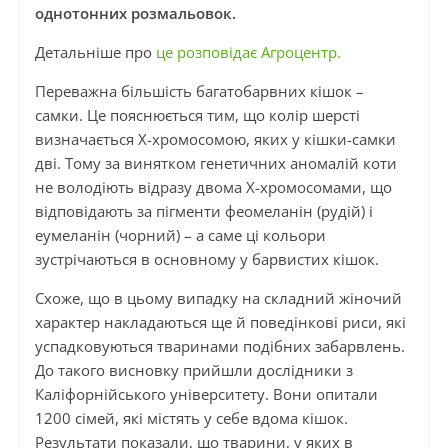
однотонних розмальовок.
Детальніше про
це розповідає Агроцентр.
Переважна більшість багатобарвних кішок –
самки. Це пояснюється тим, що колір шерсті
визначається X-хромосомою, яких у кішки-самки
дві. Тому за винятком генетичних аномалій коти
не володіють відразу двома X-хромосомами, що
відповідають за пігменти феомеланін (рудій) і
еумеланін (чорний) – а саме ці кольори
зустрічаються в основному у барвистих кішок.
Схоже, що в цьому випадку на складний жіночий
характер накладаються ще й поведінкові риси, які
успадковуються тваринами подібних забарвлень.
До такого висновку прийшли дослідники з
Каліфорнійського університету. Вони опитали
1200 сімей, які містять у себе вдома кішок.
Результати показали, що тварини, у яких в