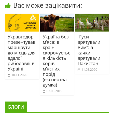
Вас може зацікавити:
Укравтодор
Україна без
“Гуси
презентував
м’яса: в
врятували
маршрути
країні
Рим”: а
до місць для
скорочуєтьс
качки
вдалої
я кількість
врятували
риболовлі в
корів
Пакистан
Україні
м’ясних
11.03.2020
порід
10.11.2020
(експертна
думка)
03.03.2019
БЛОГИ