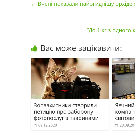
←
Вчені показали найогиднішу орхідею
“До 1 кг з одного
Вас може зацікавити:
Зоозахисники створили
Яєчний 
петицію про заборону
компан
фотопослуг з тваринами
світов
09.12.2020
28.09.20