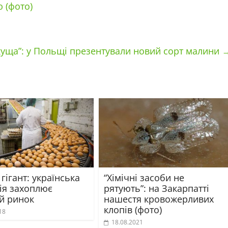
 (фото)
 куща”: у Польщі презентували новий сорт малини
гігант: українська
“Хімічні засоби не
ія захоплює
рятують”: на Закарпатті
ий ринок
нашестя кровожерливих
клопів (фото)
18
18.08.2021