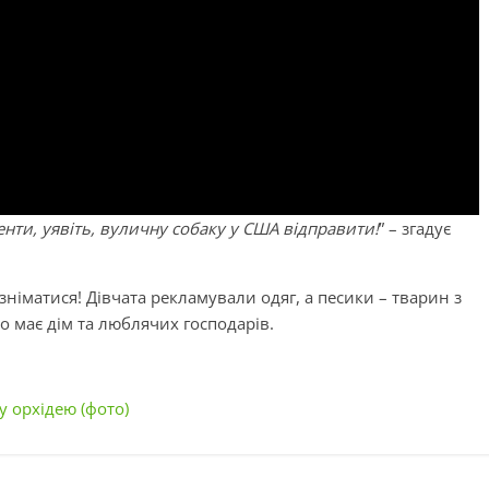
енти, уявіть, вуличну собаку у США відправити!
” – згадує
 зніматися! Дівчата рекламували одяг, а песики – тварин з
бо має дім та люблячих господарів.
 орхідею (фото)