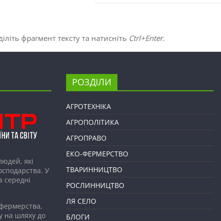
іліть фрагмент тексту та натисніть
Ctrl+Enter
.
РОЗДІЛИ
АГРОТЕХНІКА
АГРОПОЛІТИКА
АГРОПРАВО
ЕКО-ФЕРМЕРСТВО
людей, які
ТВАРИННИЦТВО
господарства. У
а середні
РОСЛИННИЦТВО
ЛЯ СЕЛО
 фермерства,
у на шляху до
БЛОГИ