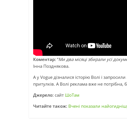
Коментар:
“
Ми два місяці збирали усі докум
Інна Позднякова.
А у Vogue дізналися історію Волі і запросили
притулків. А Волі реклама вже не потрібна, 
Джерело:
сайт
ШоТам
Читайте також:
Вчені показали найогиднішу