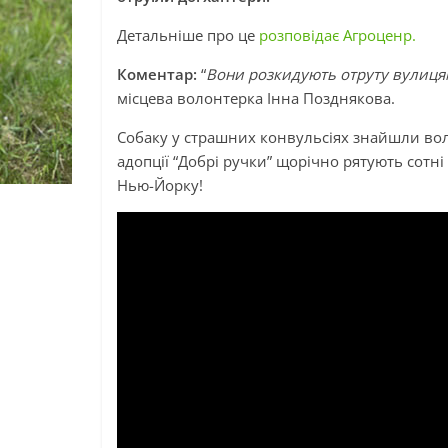
Детальніше про це
розповідає Агроценр.
Коментар:
“
Вони розкидують отруту вулицям
місцева волонтерка Інна Позднякова.
Собаку у страшних конвульсіях знайшли вол
адопції “Добрі ручки” щорічно рятують сотн
Нью-Йорку!