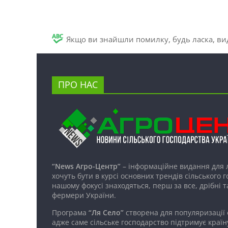
Якщо ви знайшли помилку, будь ласка, вид
ПРО НАС
“News Агро-Центр”
– інформаційне видання для 
хочуть бути в курсі основних трендів сільського 
нашому фокусі знаходяться, перш за все, дрібні т
фермери України.
Програма
“Ля Село”
створена для популяризації
адже саме сільське господарство підтримує країн