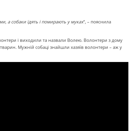
и, а собаки їдять і помирають у муках
“, – пояснила
онтери і виходили та назвали Волею. Волонтери з дому
і тварин. Мужній собаці знайшли хазяїв волонтери – аж у