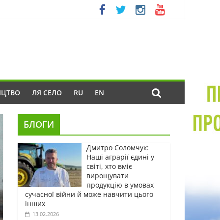
ИЦТВО
ЛЯ СЕЛО
RU
EN
БЛОГИ
Дмитро Соломчук:
Наші аграрії єдині у
світі, хто вміє
вирощувати
продукцію в умовах
сучасної війни й може навчити цього
інших
13.02.2026