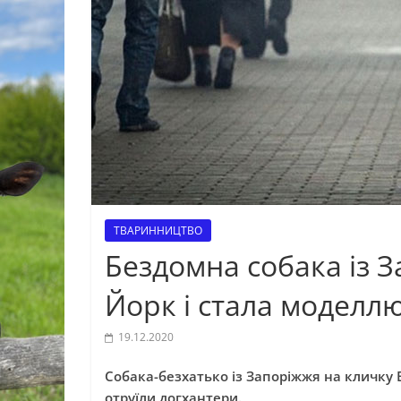
ТВАРИННИЦТВО
Бездомна собака із 
Йорк і стала моделл
19.12.2020
Собака-безхатько із Запоріжжя на кличку В
отруїли догхантери.