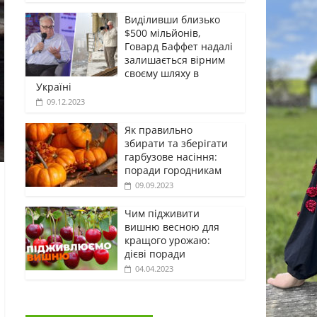
Виділивши близько
$500 мільйонів,
Говард Баффет надалі
залишається вірним
своєму шляху в
Україні
09.12.2023
Як правильно
збирати та зберігати
гарбузове насіння:
поради городникам
09.09.2023
Чим підживити
вишню весною для
кращого урожаю:
дієві поради
04.04.2023