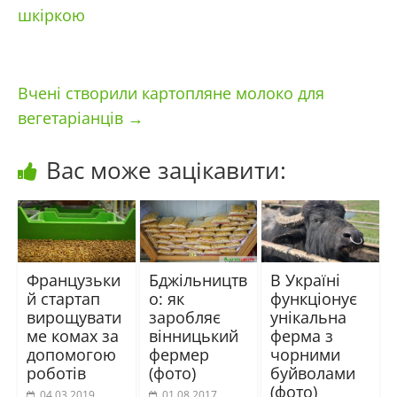
шкіркою
Вчені створили картопляне молоко для
вегетаріанців
→
Вас може зацікавити:
Французьки
Бджільництв
В Україні
й стартап
о: як
функціонує
вирощувати
заробляє
унікальна
ме комах за
вінницький
ферма з
допомогою
фермер
чорними
роботів
(фото)
буйволами
(фото)
04.03.2019
01.08.2017