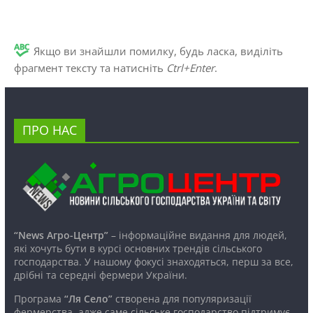
Якщо ви знайшли помилку, будь ласка, виділіть
фрагмент тексту та натисніть
Ctrl+Enter
.
ПРО НАС
“News Агро-Центр”
– інформаційне видання для людей,
які хочуть бути в курсі основних трендів сільського
господарства. У нашому фокусі знаходяться, перш за все,
дрібні та середні фермери України.
Програма
“Ля Село”
створена для популяризації
фермерства, адже саме сільське господарство підтримує