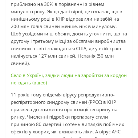
приблизно на 30% в порівнянні з рівнем
минулого року. Якщо дані вірні, це означає, що в
нинішньому році в КНР відправили на забій на
200 млн голів свиней менше, ніж в минулому.
Щоб усвідомити ці обсяги, досить уточнити, що на
другому і третьому місці за обсягами виробництва
свинини в світі знаходяться США, де у всій країні
налічується 127 млн ​​свиней, і Іспанія (50 млн
свиней).
Село в Україні, звідки люди на заробітки за кордон
не їздять (відео)
11 років тому епідемія вірусу репродуктивно-
респіраторного синдрому свиней (РРСС) в КНР
призвела до зниження пропозиції гепарину на
ринку. Численні підробки препарату стали
причиною 80 смертей і сотень випадків побічних
ефектів у хворих, які вживають ліки. А вірус АЧС