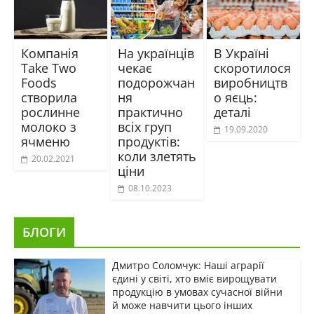
Компанія
На українців
В Україні
Take Two
чекає
скоротилося
Foods
подорожчан
виробництв
створила
ня
о яєць:
рослинне
практично
деталі
молоко з
всіх груп
19.09.2020
ячменю
продуктів:
коли злетять
20.02.2021
ціни
08.10.2023
БЛОГИ
Дмитро Соломчук: Наші аграрії
єдині у світі, хто вміє вирощувати
продукцію в умовах сучасної війни
й може навчити цього інших