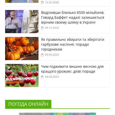
13.02.2026
Виділивши близько $500 мільйонів,
Говард Баффет надалі залишається
вірним своєму шляху в Україні
09.12.2023
Як правильно збирати та зберігати
гарбузове насіння: поради
городникам
09.09.2023
Чим підживити вишню весною для
кращого урожаю: дієві поради
04.04.2023
ПОГОДА ОНЛАЙН