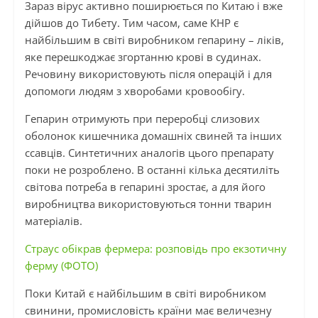
Зараз вірус активно поширюється по Китаю і вже
дійшов до Тибету. Тим часом, саме КНР є
найбільшим в світі виробником гепарину – ліків,
яке перешкоджає згортанню крові в судинах.
Речовину використовують після операцій і для
допомоги людям з хворобами кровообігу.
Гепарин отримують при переробці слизових
оболонок кишечника домашніх свиней та інших
ссавців. Синтетичних аналогів цього препарату
поки не розроблено. В останні кілька десятиліть
світова потреба в гепарині зростає, а для його
виробництва використовуються тонни тварин
матеріалів.
Страус обікрав фермера: розповідь про екзотичну
ферму (ФОТО)
Поки Китай є найбільшим в світі виробником
свинини, промисловість країни має величезну