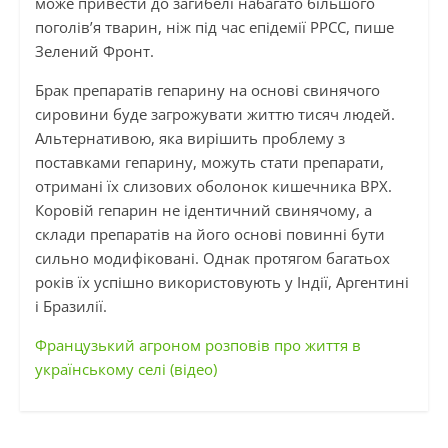
може привести до загибелі набагато більшого
поголів’я тварин, ніж під час епідемії РРСС, пише
Зелений Фронт.
Брак препаратів гепарину на основі свинячого
сировини буде загрожувати життю тисяч людей.
Альтернативою, яка вирішить проблему з
поставками гепарину, можуть стати препарати,
отримані їх слизових оболонок кишечника ВРХ.
Коровій гепарин не ідентичний свинячому, а
склади препаратів на його основі повинні бути
сильно модифіковані. Однак протягом багатьох
років їх успішно використовують у Індії, Аргентині
і Бразилії.
Французький агроном розповів про життя в
українському селі (відео)