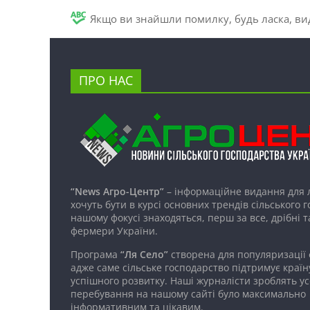
Якщо ви знайшли помилку, будь ласка, вид
ПРО НАС
“News Агро-Центр”
– інформаційне видання для 
хочуть бути в курсі основних трендів сільського 
нашому фокусі знаходяться, перш за все, дрібні т
фермери України.
Програма
“Ля Село”
створена для популяризації
адже саме сільське господарство підтримує країн
успішного розвитку. Наші журналісти зроблять ус
перебування на нашому сайті було максимально
інформативним та цікавим.