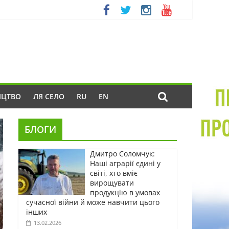
ИЦТВО
ЛЯ СЕЛО
RU
EN
БЛОГИ
Дмитро Соломчук:
Наші аграрії єдині у
світі, хто вміє
вирощувати
продукцію в умовах
сучасної війни й може навчити цього
інших
13.02.2026