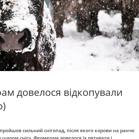
ам довелося відкопували
о)
пройшов сильний снігопад, після якого корови на ранчо
шаром снігу. Фермерам довелося їх рятувати і