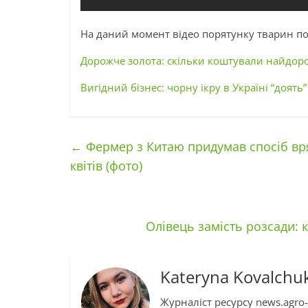
На даний момент відео порятунку тварин по
Дорожче золота: скільки коштували найдорож
Вигідний бізнес: чорну ікру в Україні “доять
←
Фермер з Китаю придумав спосіб вря
квітів (фото)
Олівець замість розсади: 
Kateryna Kovalchu
Журналіст ресурсу news.agro-