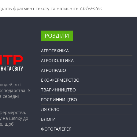
іліть фрагмент тексту та натисніть
Ctrl+Enter
.
РОЗДІЛИ
АГРОТЕХНІКА
АГРОПОЛІТИКА
АГРОПРАВО
ЕКО-ФЕРМЕРСТВО
людей, які
ТВАРИННИЦТВО
господарства. У
а середні
РОСЛИННИЦТВО
ЛЯ СЕЛО
 фермерства,
у на шляху до
БЛОГИ
е, щоб
ФОТОГАЛЕРЕЯ