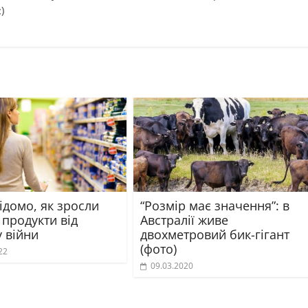
)
ідомо, як зросли
“Розмір має значення”: в
 продукти від
Австралії живе
 війни
двохметровий бик-гігант
(фото)
22
09.03.2020