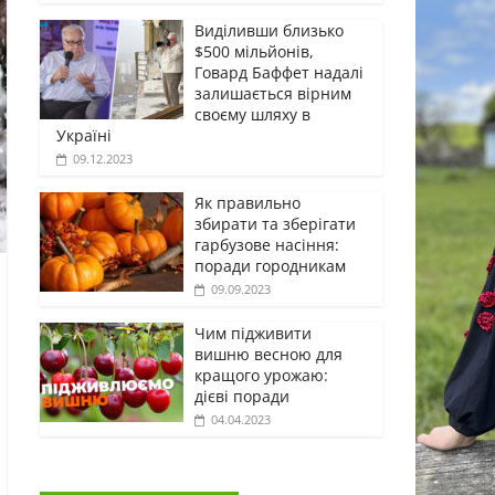
Виділивши близько
$500 мільйонів,
Говард Баффет надалі
залишається вірним
своєму шляху в
Україні
09.12.2023
Як правильно
збирати та зберігати
гарбузове насіння:
поради городникам
09.09.2023
Чим підживити
вишню весною для
кращого урожаю:
дієві поради
04.04.2023