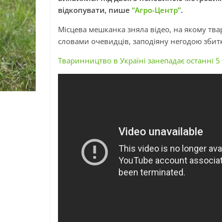
відкопувати, пише
“Агро-Центр”
.
Місцева мешканка зняла відео, на якому тва
словами очевидців, заподіяну негодою збитк
Тваринництво в Україні занепадає останні 5 