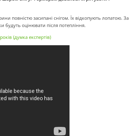
рини повністю засипані снігом. Їх відкопують лопатою. За
и будуть оцінювати після потепління.
років (думка експертів)