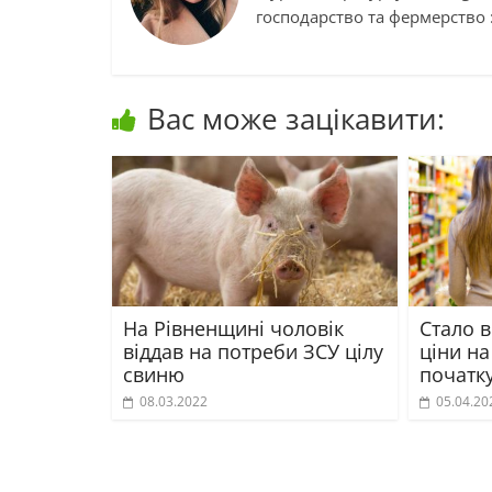
господарство та фермерство :
Вас може зацікавити:
На Рівненщині чоловік
Стало в
віддав на потреби ЗСУ цілу
ціни на
свиню
початку
08.03.2022
05.04.20