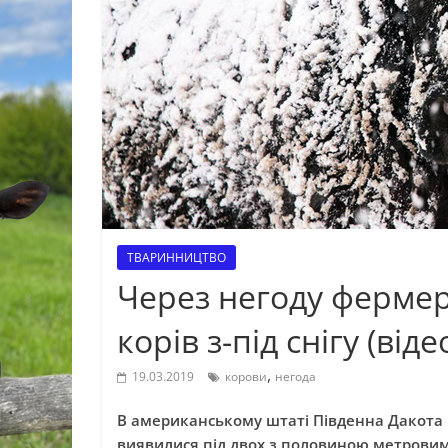
ТВАРИННИЦТВО
Через негоду фермер
корів з-під снігу (віде
,
19.03.2019
корови
негода
В американському штаті Південна Дакота 
виявилися під двох з половиною метровим 