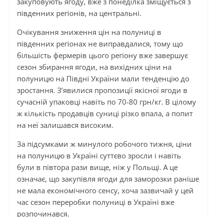
закуповують ягоду, вже з понеділка зміщується з
південних регіонів, на центральні.
Очікування зниження цін на полуниці в
південних регіонах не виправдалися, тому що
більшість фермерів цього регіону вже завершує
сезон збирання ягоди, на вихідних ціни на
полуницю на Півдні України мали тенденцію до
зростання. З’явилися пропозиції якісної ягоди в
сучасній упаковці навіть по 70-80 грн/кг. В цілому
ж кількість продавців суниці різко впала, а попит
на неї залишався високим.
За підсумками ж минулого робочого тижня, ціни
на полуницю в Україні суттєво зросли і навіть
були в півтора рази вище, ніж у Польщі. А це
означає, що закупівля ягоди для заморозки раніше
не мала економічного сенсу, хоча зазвичай у цей
час сезон переробки полуниці в Україні вже
розпочинався.