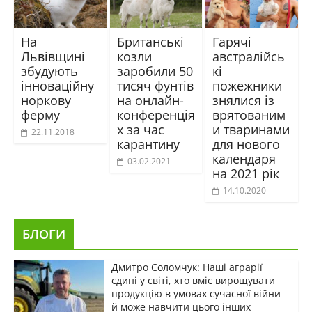
На
Британські
Гарячі
Львівщині
козли
австралійсь
збудують
заробили 50
кі
інноваційну
тисяч фунтів
пожежники
норкову
на онлайн-
знялися із
ферму
конференція
врятованим
х за час
и тваринами
22.11.2018
карантину
для нового
календаря
03.02.2021
на 2021 рік
14.10.2020
БЛОГИ
Дмитро Соломчук: Наші аграрії
єдині у світі, хто вміє вирощувати
продукцію в умовах сучасної війни
й може навчити цього інших