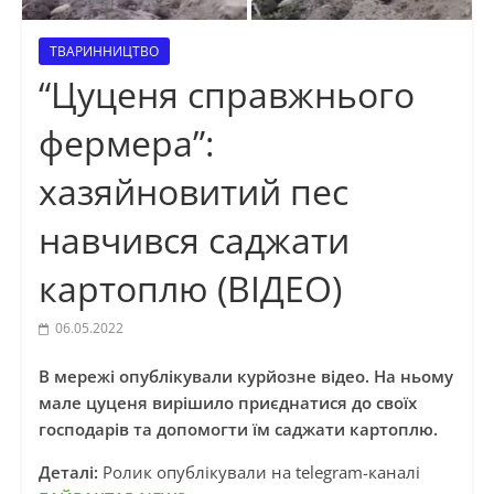
ТВАРИННИЦТВО
“Цуценя справжнього
фермера”:
хазяйновитий пес
навчився саджати
картоплю (ВІДЕО)
06.05.2022
В мережі опублікували курйозне відео. На ньому
мале цуценя вирішило приєднатися до своїх
господарів та допомогти їм саджати картоплю.
Деталі:
Ролик опублікували на telegram-каналі