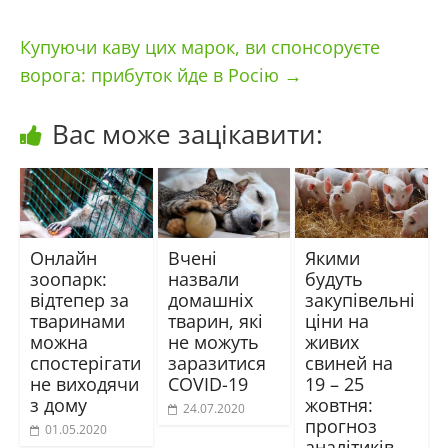
Купуючи каву цих марок, ви спонсоруєте
ворога: прибуток йде в Росію
→
Вас може зацікавити:
Онлайн
Вчені
Якими
зоопарк:
назвали
будуть
відтепер за
домашніх
закупівельні
тваринами
тварин, які
ціни на
можна
не можуть
живих
спостерігати
заразитися
свиней на
не виходячи
COVID-19
19 – 25
з дому
жовтня:
24.07.2020
прогноз
01.05.2020
аналітиків