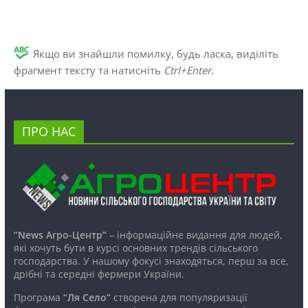
Якщо ви знайшли помилку, будь ласка, виділіть
фрагмент тексту та натисніть
Ctrl+Enter
.
ПРО НАС
“News Агро-Центр”
– інформаційне видання для людей,
які хочуть бути в курсі основних трендів сільського
господарства. У нашому фокусі знаходяться, перш за все,
дрібні та середні фермери України.
Програма
“Ля Село”
створена для популяризації