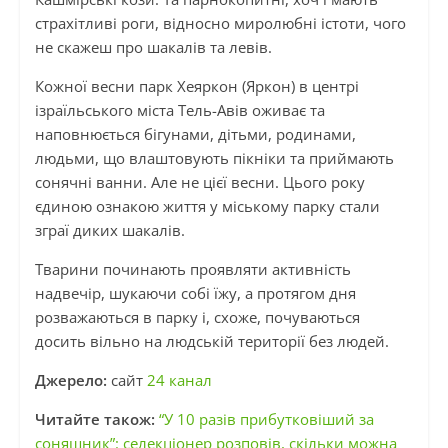
страхітливі роги, відносно миролюбні істоти, чого
не скажеш про шакалів та левів.
Кожної весни парк Хеяркон (Яркон) в центрі
ізраїльського міста Тель-Авів оживає та
наповнюється бігунами, дітьми, родинами,
людьми, що влаштовують пікніки та приймають
сонячні ванни. Але не цієї весни. Цього року
єдиною ознакою життя у міському парку стали
зграї диких шакалів.
Тварини починають проявляти активність
надвечір, шукаючи собі їжу, а протягом дня
розважаються в парку і, схоже, почуваються
досить вільно на людській території без людей.
Джерело:
сайт
24 канал
Читайте також:
“У 10 разів прибутковіший за
соняшник”: селекціонер розповів, скільки можна