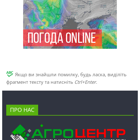
Якщо ви знайшли помилку, будь ласка, виділіть
фрагмент тексту та натисніть
Ctrl+Enter
.
ПРО НАС