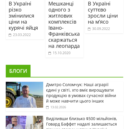
В Україні
Мешканці
В Україні
різко
одного з
суттєво
змінилися
житлових
зросли ціни
ціни на
комплексів
на м’ясо
курячі яйця
Івано-
30.09.2022
Франківська
23.03.2022
скаржаться
на леопарда
15.10.2020
БЛОГИ
Дмитро Соломчук: Наші аграрії
єдині у світі, хто вміє вирощувати
продукцію в умовах сучасної війни
й може навчити цього інших
13.02.2026
Виділивши близько $500 мільйонів,
Говард Баффет надалі залишається