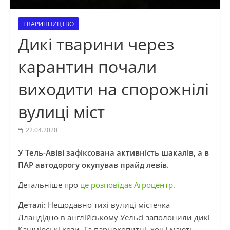
ТВАРИННИЦТВО
Дикі тварини через
карантин почали
виходити на спорожнілі
вулиці міст
22.04.2020
У Тель-Авіві зафіксована активність шакалів, а в
ПАР автодорогу окупував прайд левів.
Детальніше про
це розповідає Агроцентр.
Деталі:
Нещодавно тихі вулиці містечка
Лландідно в англійському Уельсі заполонили дикі
Кашмірські кози. Та парнокопитні, хоч і мають