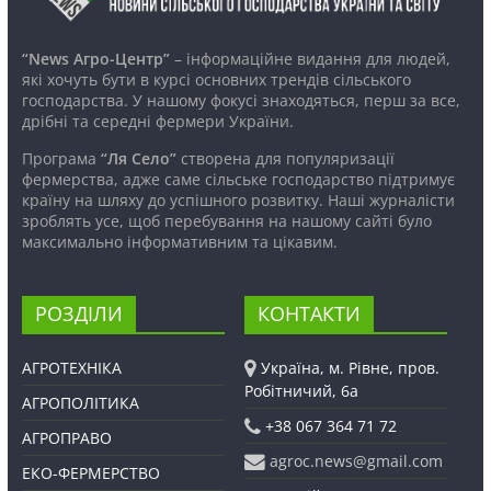
“News Агро-Центр”
– інформаційне видання для людей,
які хочуть бути в курсі основних трендів сільського
господарства. У нашому фокусі знаходяться, перш за все,
дрібні та середні фермери України.
Програма
“Ля Село”
створена для популяризації
фермерства, адже саме сільське господарство підтримує
країну на шляху до успішного розвитку. Наші журналісти
зроблять усе, щоб перебування на нашому сайті було
максимально інформативним та цікавим.
РОЗДІЛИ
КОНТАКТИ
АГРОТЕХНІКА
Україна, м. Рівне, пров.
Робітничий, 6а
АГРОПОЛІТИКА
+38 067 364 71 72
АГРОПРАВО
agroc.news@gmail.com
ЕКО-ФЕРМЕРСТВО