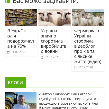
Вас може зацікавити:
В Україні
Україна
Фермерка з
олія
значно
України
подорожчал
скоротила
створила
а на 75%
виробництв
відеоблог
о вовни
про кіз та
11.06.2021
сільське
02.07.2021
життя (відео)
04.12.2020
БЛОГИ
Дмитро Соломчук: Наші аграрії
єдині у світі, хто вміє вирощувати
продукцію в умовах сучасної війни
й може навчити цього інших