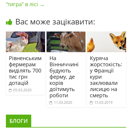
“тигра” в лісі
→
Вас може зацікавити:
Рівненським
На
Куряча
фермерам
Вінниччині
жорстокість:
виділять 700
будують
у Франції
тис грн
ферму, де
кури
дотацій
корів
заклювали
доїтимуть
лисицю на
05.03.2020
роботи
смерть
11.03.2020
15.03.2019
БЛОГИ