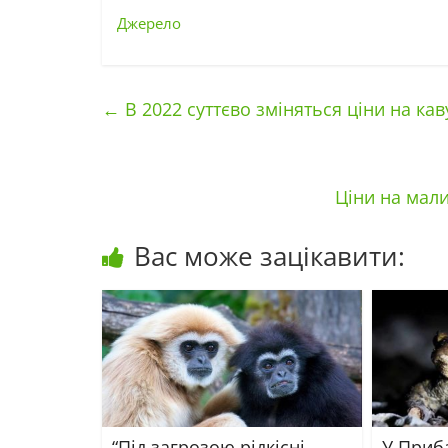
Джерело
←
В 2022 суттєво зміняться ціни на кав
Ціни на мал
Вас може зацікавити:
“Під загрозою рідкісні
У Приб