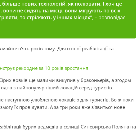
, більше нових технологій, як полювати. І хоч це
 вони не сидять на місці, вони мігрують по всіх
ріляти, то стріляють у інших місцях”
, – розповідає
йже п’ять років тому. Для їхньої реабілітації та
нструє рекордне за 10 років зростання
 Сірих вовків ще малими викупив у браконьєрів, а згодом
е одна з найпопулярніший локацій серед туристів.
не наступною улюбленою локацією для туристів. Бо ж поки
могу їх провідувати. А за три роки вже з’явиться нове
абілітації бурих ведмедів в селищі Синевирська Поляна на