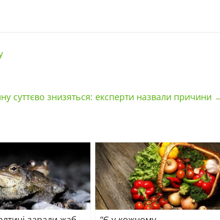
у
ину суттєво знизяться: експерти назвали причини
алтиці заради жаб
“Є у кожному