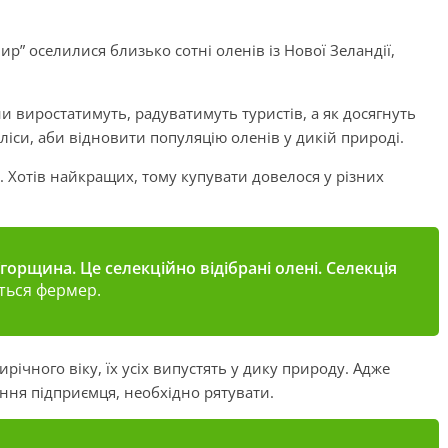
р” оселилися близько сотні оленів із Нової Зеландії,
и виростатимуть, радуватимуть туристів, а як досягнуть
 ліси, аби відновити популяцію оленів у дикій природі.
. Хотів найкращих, тому купувати довелося у різних
 Угорщина. Це селекційно відібрані олені. Селекція
литься фермер.
річного віку, їх усіх випустять у дику природу. Адже
ння підприємця, необхідно рятувати.