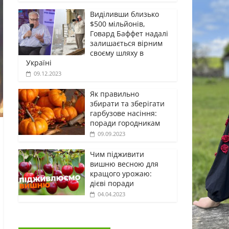
Виділивши близько
$500 мільйонів,
Говард Баффет надалі
залишається вірним
своєму шляху в
Україні
09.12.2023
Як правильно
збирати та зберігати
гарбузове насіння:
поради городникам
09.09.2023
Чим підживити
вишню весною для
кращого урожаю:
дієві поради
04.04.2023