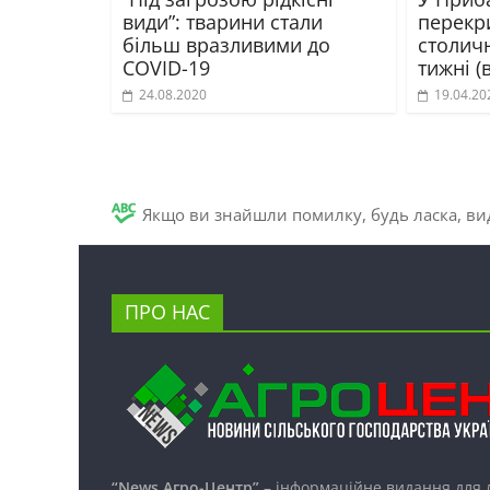
види”: тварини стали
перекри
більш вразливими до
столичн
COVID-19
тижні (
24.08.2020
19.04.20
Якщо ви знайшли помилку, будь ласка, вид
ПРО НАС
“News Агро-Центр”
– інформаційне видання для 