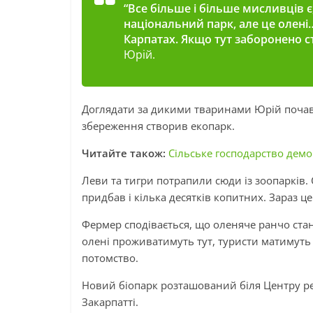
“Все більше і більше мисливців є
національний парк, але це олені…
Карпатах. Якщо тут заборонено ст
Юрій.
Доглядати за дикими тваринами Юрій почав ма
збереження створив екопарк.
Читайте також:
Сільське господарство демо
Леви та тигри потрапили сюди із зоопарків.
придбав і кілька десятків копитних. Зараз ц
Фермер сподівається, що оленяче ранчо ста
олені проживатимуть тут, туристи матимуть з
потомство.
Новий біопарк розташований біля Центру ре
Закарпатті.