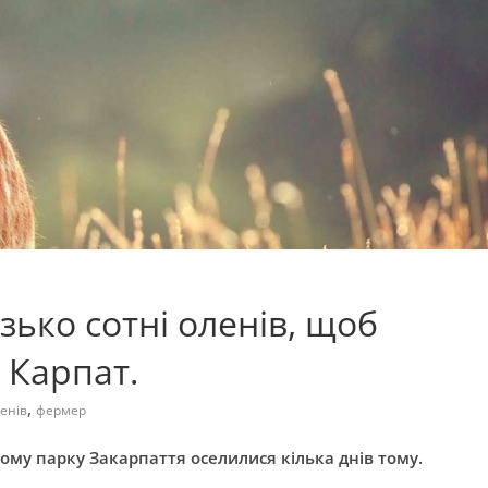
ько сотні оленів, щоб
 Карпат.
,
енів
фермер
му парку Закарпаття оселилися кілька днів тому.