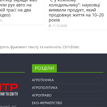
ли рух авто на
холодильнику”: науковці
ій трасі на два
виявили продукт, який
відео)
продовжує життя на 10–20
років
21
11.12.2020
іліть фрагмент тексту та натисніть
Ctrl+Enter
.
РОЗДІЛИ
АГРОТЕХНІКА
АГРОПОЛІТИКА
АГРОПРАВО
ЕКО-ФЕРМЕРСТВО
людей, які