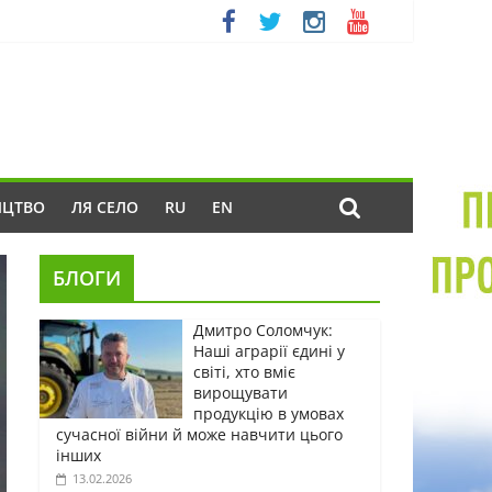
ИЦТВО
ЛЯ СЕЛО
RU
EN
БЛОГИ
Дмитро Соломчук:
Наші аграрії єдині у
світі, хто вміє
вирощувати
продукцію в умовах
сучасної війни й може навчити цього
інших
13.02.2026