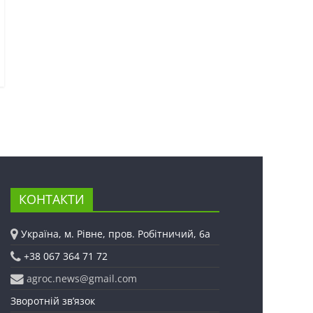
КОНТАКТИ
Україна, м. Рівне, пров. Робітничий, 6а
+38 067 364 71 72
agroc.news@gmail.com
Зворотній зв’язок