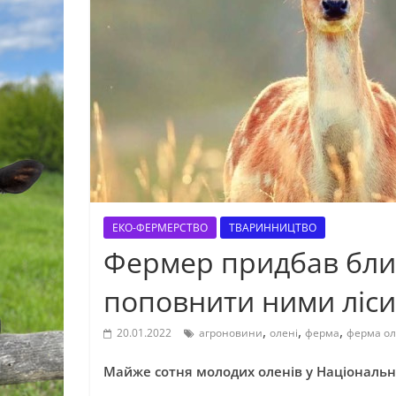
ЕКО-ФЕРМЕРСТВО
ТВАРИННИЦТВО
Фермер придбав близ
поповнити ними ліси
,
,
,
20.01.2022
агроновини
олені
ферма
ферма ол
Майже сотня молодих оленів у Національно