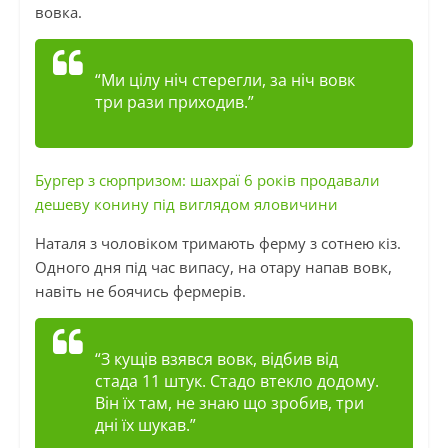
вовка.
“Ми цілу ніч стерегли, за ніч вовк
три рази приходив.”
Бургер з сюрпризом: шахраї 6 років продавали
дешеву конину під виглядом яловичини
Наталя з чоловіком тримають ферму з сотнею кіз.
Одного дня під час випасу, на отару напав вовк,
навіть не боячись фермерів.
“З кущів взявся вовк, відбив від
стада 11 штук. Стадо втекло додому.
Він їх там, не знаю що зробив, три
дні їх шукав.”