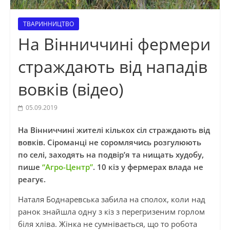
ТВАРИННИЦТВО
На Вінниччині фермери
страждають від нападів
вовків (відео)
05.09.2019
На Вінниччині жителі кількох сіл страждають від
вовків. Сіроманці не соромлячись розгулюють
по селі, заходять на подвір’я та нищать худобу,
пише
“Агро-Центр”
. 10 кіз у фермерах влада не
реагує.
Наталя
Боднаревська
забила на сполох, коли над
ранок знайшла одну з кіз з перегризеним горлом
біля хліва. Жінка не сумнівається, що то робота