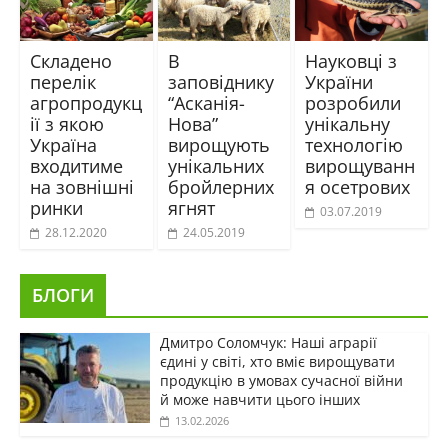
Складено
В
Науковці з
перелік
заповіднику
України
агропродукц
“Асканія-
розробили
ії з якою
Нова”
унікальну
Україна
вирощують
технологію
входитиме
унікальних
вирощуванн
на зовнішні
бройлерних
я осетрових
ринки
ягнят
03.07.2019
28.12.2020
24.05.2019
БЛОГИ
Дмитро Соломчук: Наші аграрії
єдині у світі, хто вміє вирощувати
продукцію в умовах сучасної війни
й може навчити цього інших
13.02.2026