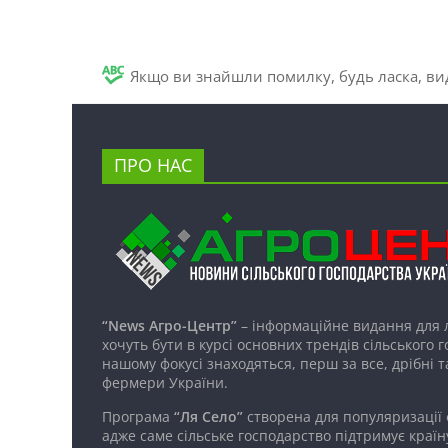
Якщо ви знайшли помилку, будь ласка, вид
ПРО НАС
“News Агро-Центр”
– інформаційне видання для 
хочуть бути в курсі основних трендів сільського 
нашому фокусі знаходяться, перш за все, дрібні т
фермери України.
Програма
“Ля Село”
створена для популяризації
адже саме сільське господарство підтримує країн