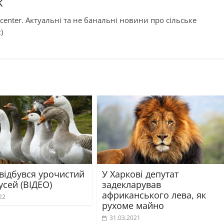
k
center. Актуальні та не банальні новини про сільське
)
 відбувся урочистий
У Харкові депутат
усей (ВІДЕО)
задекларував
африканського лева, як
22
рухоме майно
31.03.2021