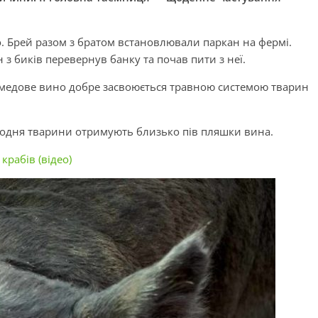
 Брей разом з братом встановлювали паркан на фермі.
з биків перевернув банку та почав пити з неї.
 медове вино добре засвоюється травною системою тварин
Щодня тварини отримують близько пів пляшки вина.
крабів (відео)