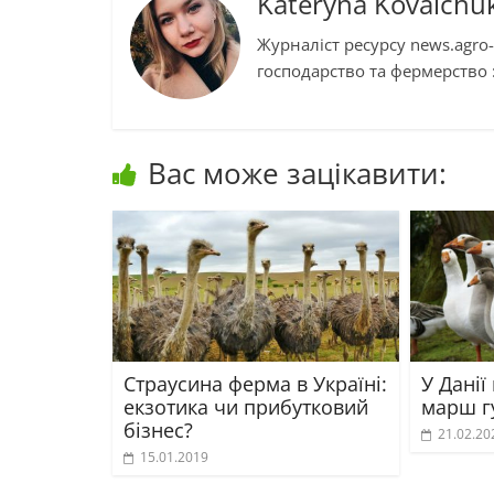
Kateryna Kovalchu
Журналіст ресурсу news.agro-
господарство та фермерство :
Вас може зацікавити:
Страусина ферма в Україні:
У Данії
екзотика чи прибутковий
марш г
бізнес?
21.02.20
15.01.2019