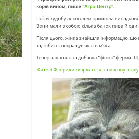
корів вином, пише
“Агро-Центр”
.
Поїти худобу алкоголем прийшла випадково.
Вони мали з собою кілька банок пива й один 
Після цього, жінка знайшла інформацію, що
та, нібито, покращує якість м’яса.
Тепер алкогольна добавка “фішка” ферми. 
Жителі Флориди скаржаться на масову атаку 