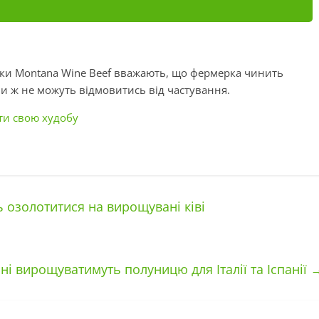
ики Montana Wine Beef вважають, що фермерка чинить
и ж не можуть відмовитись від частування.
ати свою худобу
озолотитися на вирощувані ківі
і вирощуватимуть полуницю для Італії та Іспанії