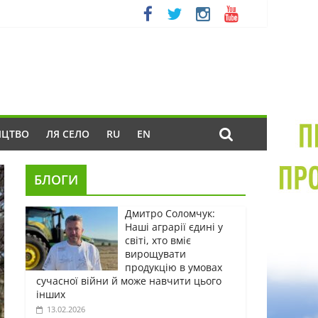
ИЦТВО
ЛЯ СЕЛО
RU
EN
БЛОГИ
Дмитро Соломчук:
Наші аграрії єдині у
світі, хто вміє
вирощувати
продукцію в умовах
сучасної війни й може навчити цього
інших
13.02.2026