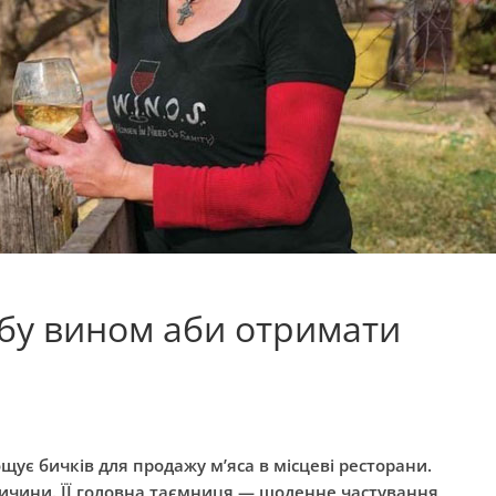
бу вином аби отримати
щує бичків для продажу м’яса в місцеві ресторани.
вичини. ЇЇ головна таємниця — щоденне частування