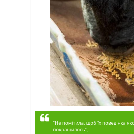
“Не помітила, щоб їх поведінка як
покращилось”,