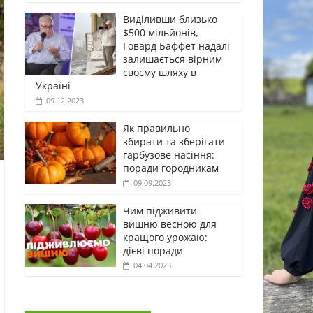
Виділивши близько
$500 мільйонів,
Говард Баффет надалі
залишається вірним
своєму шляху в
Україні
09.12.2023
Як правильно
збирати та зберігати
гарбузове насіння:
поради городникам
09.09.2023
Чим підживити
вишню весною для
кращого урожаю:
дієві поради
04.04.2023