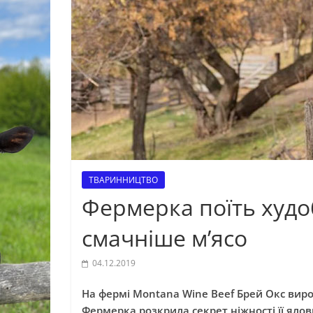
ТВАРИННИЦТВО
Фермерка поїть худо
смачніше м’ясо
04.12.2019
На фермі Montana Wine Beef Брей Окс виро
Фермерка розкрила секрет ніжності її яло