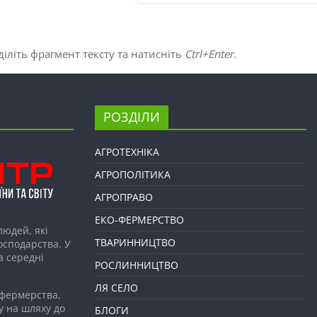
іліть фрагмент тексту та натисніть
Ctrl+Enter
.
РОЗДІЛИ
АГРОТЕХНІКА
АГРОПОЛІТИКА
АГРОПРАВО
ЕКО-ФЕРМЕРСТВО
людей, які
ТВАРИННИЦТВО
господарства. У
а середні
РОСЛИННИЦТВО
ЛЯ СЕЛО
 фермерства,
у на шляху до
БЛОГИ