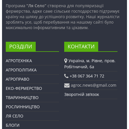
Програма
“Ля Село”
створена для популяризації
фермерства, адже саме сільське господарство підтримує
країну на шляху до успішного розвитку. Наші журналісти
зроблять усе, щоб перебування на нашому сайті було
максимально інформативним та цікавим.
РОЗДІЛИ
КОНТАКТИ
АГРОТЕХНІКА
Україна, м. Рівне, пров.
Робітничий, 6а
АГРОПОЛІТИКА
+38 067 364 71 72
АГРОПРАВО
agroc.news@gmail.com
ЕКО-ФЕРМЕРСТВО
Зворотній зв’язок
ТВАРИННИЦТВО
РОСЛИННИЦТВО
ЛЯ СЕЛО
БЛОГИ