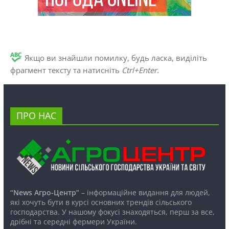
Якщо ви знайшли помилку, будь ласка, виділіть
фрагмент тексту та натисніть
Ctrl+Enter
.
ПРО НАС
“News Агро-Центр”
– інформаційне видання для людей,
які хочуть бути в курсі основних трендів сільського
господарства. У нашому фокусі знаходяться, перш за все,
дрібні та середні фермери України.