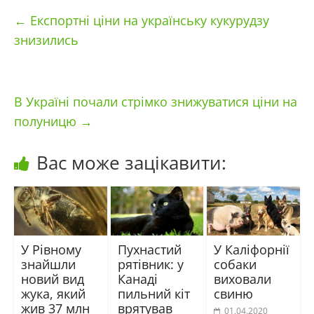
←
Експортні ціни на українську кукурудзу
знизились
В Україні почали стрімко знижуватися ціни на
полуницю
→
Вас може зацікавити:
У Рівному
Пухнастий
У Каліфорнії
знайшли
рятівник: у
собаки
новий вид
Канаді
виховали
жука, який
пильний кіт
свиню
жив 37 млн
врятував
01.04.2020