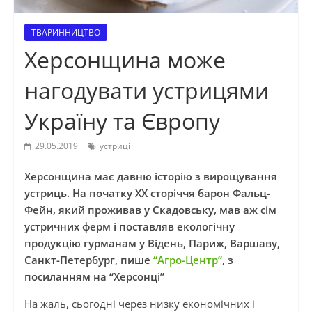
ТВАРИННИЦТВО
Херсонщина може
нагодувати устрицями
Україну та Європу
29.05.2019
устриці
Херсонщина має давню історію з вирощування
устриць. На початку ХХ сторіччя барон Фальц-
Фейн, який проживав у Скадовську, мав аж сім
устричних ферм і поставляв екологічну
продукцію гурманам у Відень, Париж, Варшаву,
Санкт-Петербург, пише
“Агро-Центр”
, з
посиланням на “Херсонці”
На жаль, сьогодні через низку економічних і