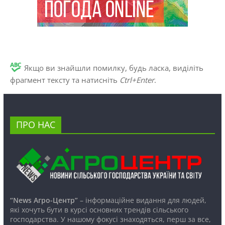
Якщо ви знайшли помилку, будь ласка, виділіть
фрагмент тексту та натисніть
Ctrl+Enter
.
ПРО НАС
“News Агро-Центр”
– інформаційне видання для людей,
які хочуть бути в курсі основних трендів сільського
господарства. У нашому фокусі знаходяться, перш за все,