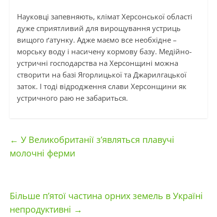
Науковці запевняють, клімат Херсонської області
дуже сприятливий для вирощування устриць
вищого ґатунку. Адже маємо все необхідне –
морську воду і насичену кормову базу. Медійно-
устричні господарства на Херсонщині можна
створити на базі Ягорлицької та Джарилгацької
заток. І тоді відродження слави Херсонщини як
устричного раю не забариться.
←
У Великобританії з’являться плавучі
молочні ферми
Більше п’ятої частина орних земель в Україні
непродуктивні
→