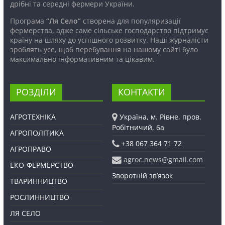
дрібні та середні фермери України.
Програма
“Ля Село”
створена для популяризації
фермерства, адже саме сільське господарство підтримує
країну на шляху до успішного розвитку. Наші журналісти
зроблять усе, щоб перебування на нашому сайті було
максимально інформативним та цікавим.
РОЗДІЛИ
КОНТАКТИ
АГРОТЕХНІКА
Україна, м. Рівне, пров.
Робітничий, 6а
АГРОПОЛІТИКА
+38 067 364 71 72
АГРОПРАВО
agroc.news@gmail.com
ЕКО-ФЕРМЕРСТВО
Зворотній зв’язок
ТВАРИННИЦТВО
РОСЛИННИЦТВО
ЛЯ СЕЛО