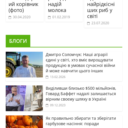
ий корівник
надій
найрідкісні
(фото)
молока
ших риб у
світі
30.04.2020
01.02.2019
23.07.2020
БЛОГИ
Дмитро Соломчук: Наші аграрії
єдині у світі, хто вміє вирощувати
продукцію в умовах сучасної війни
й може навчити цього інших
13.02.2026
Виділивши близько $500 мільйонів,
Говард Баффет надалі залишається
вірним своєму шляху в Україні
09.12.2023
Як правильно збирати та зберігати
гарбузове насіння: поради