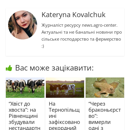
Kateryna Kovalchuk
Журналіст ресурсу news.agro-center.
Актуальні та не банальні новини про
сільське господарство та фермерство
:)
Вас може зацікавити:
“Хвіст до
На
“Через
хвоста”: на
Тернопільщ
браконьєрст
Рівненщині
ині
во”:
збудували
зафіксовано
вимерли
нестандартн
рекордний
одні з