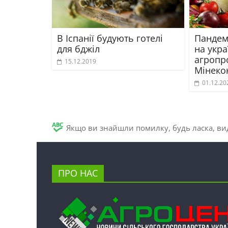
В Іспанії будують готелі
Пандем
для бджіл
на укра
агропр
15.12.2019
Мінеко
01.12.20
Якщо ви знайшли помилку, будь ласка, вид
ПРО НАС