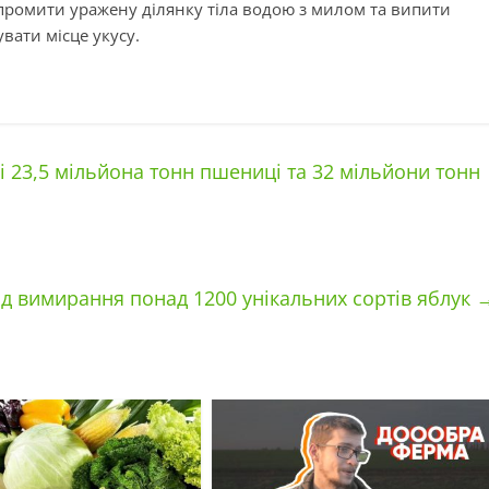
у промити уражену ділянку тіла водою з милом та випити
вати місце укусу.
 23,5 мільйона тонн пшениці та 32 мільйони тонн
ід вимирання понад 1200 унікальних сортів яблук