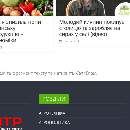
ія знизила попит
Молодий киянин покинув
їнську
столицю та заробляє на
одукцію –
сирах у селі (відео)
номіки
07.07.2018
20
іліть фрагмент тексту та натисніть
Ctrl+Enter
.
РОЗДІЛИ
АГРОТЕХНІКА
АГРОПОЛІТИКА