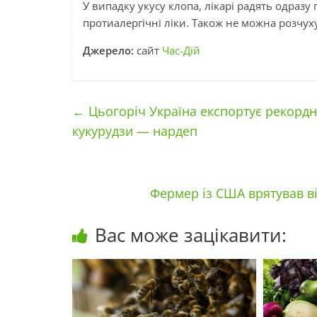
У випадку укусу клопа, лікарі радять одраз
протиалергічні ліки. Також не можна розчуху
Джерело:
сайт
Час-Дій
←
Цьогоріч Україна експортує рекордні
кукурудзи — нардеп
Фермер із США врятував в
Вас може зацікавити: