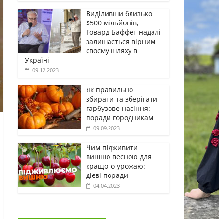
Виділивши близько
$500 мільйонів,
Говард Баффет надалі
залишається вірним
своєму шляху в
Україні
09.12.2023
Як правильно
збирати та зберігати
гарбузове насіння:
поради городникам
09.09.2023
Чим підживити
вишню весною для
кращого урожаю:
дієві поради
04.04.2023