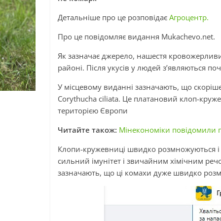
Детальніше про це розповідає
Агроцентр.
Про це повідомляє видання Mukachevo.net.
Як зазначає джерело, нашестя кровожерливих
районі. Після укусів у людей з’являються по
У місцевому виданні зазначають, що скоріш
Corythucha ciliata. Це платановий клоп-кру
територією Європи
Читайте також:
Мінекономіки повідомили 
Клопи-кружевниці швидко розмножуються і 
сильний імунітет і звичайним хімічним реч
зазначають, що ці комахи дуже швидко розм