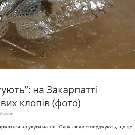
тують”: на Закарпатті
их клопів (фото)
України
ржаться на укуси на тілі. Одак люди стверджують, що це