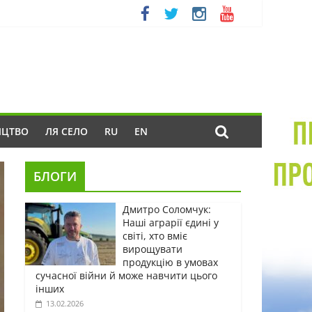
ИЦТВО
ЛЯ СЕЛО
RU
EN
БЛОГИ
Дмитро Соломчук:
Наші аграрії єдині у
світі, хто вміє
вирощувати
продукцію в умовах
сучасної війни й може навчити цього
інших
13.02.2026