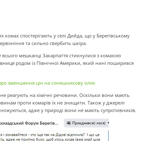
 комах спостерігають у селі Дийда, що у Берегівському
червоніння та сильно свербить шкіра.
е всього мешканці Закарпаття стикнулися з комахою
жевниця родом із Північної Америки, який нині поширився
про зменшення цін на соняшникову олію
не реагують на хімічні речовини. Оскільки вони мають
овинам проти комарів їх не знищити. Також у джерелі
ножуються, адже у природі вони не мають супротивників.