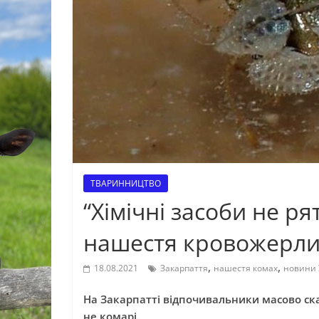
ТВАРИННИЦТВО
“Хімічні засоби не ря
нашестя кровожерлив
,
,
18.08.2021
Закарпаття
нашестя комах
новини 
На Закарпатті відпочивальники масово ска
не комарі.