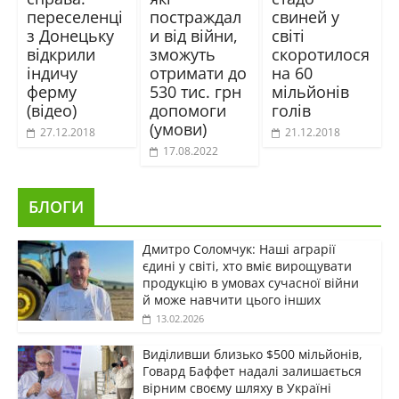
переселенці
постраждал
свиней у
з Донецьку
и від війни,
світі
відкрили
зможуть
скоротилося
індичу
отримати до
на 60
ферму
530 тис. грн
мільйонів
(відео)
допомоги
голів
(умови)
27.12.2018
21.12.2018
17.08.2022
БЛОГИ
Дмитро Соломчук: Наші аграрії
єдині у світі, хто вміє вирощувати
продукцію в умовах сучасної війни
й може навчити цього інших
13.02.2026
Виділивши близько $500 мільйонів,
Говард Баффет надалі залишається
вірним своєму шляху в Україні