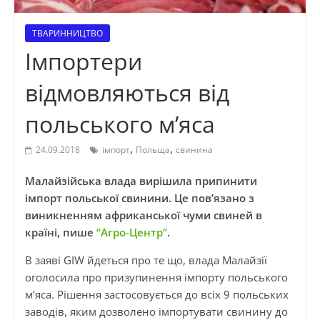
ТВАРИННИЦТВО
Імпортери
відмовляються від
польського м’яса
,
,
24.09.2018
імпорт
Польща
свинина
Малайзійська влада вирішила припинити
імпорт польської свинини. Це пов’язано з
виникненням африканської чуми свиней в
країні, пише
“Агро-Центр”
.
В заяві GIW йдеться про те що, влада Малайзії
оголосила про призупинення імпорту польського
м’яса. Рішення застосовується до всіх 9 польських
заводів, яким дозволено імпортувати свинину до