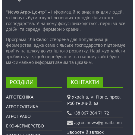
“News Агро-Центр”
– інформаційне видання для людей,
які хочуть бути в курсі основних трендів сільського
господарства. У нашому фокусі знаходяться, перш за все,
дрібні та середні фермери України.
Програма
“Ля Село”
створена для популяризації
фермерства, адже саме сільське господарство підтримує
країну на шляху до успішного розвитку. Наші журналісти
зроблять усе, щоб перебування на нашому сайті було
максимально інформативним та цікавим.
РОЗДІЛИ
КОНТАКТИ
АГРОТЕХНІКА
Україна, м. Рівне, пров.
Робітничий, 6а
АГРОПОЛІТИКА
+38 067 364 71 72
АГРОПРАВО
agroc.news@gmail.com
ЕКО-ФЕРМЕРСТВО
Зворотній зв’язок