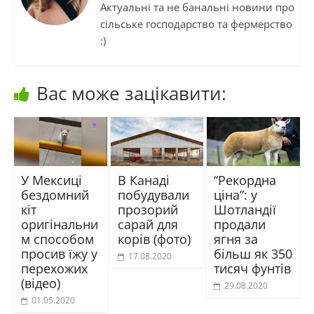
Актуальні та не банальні новини про
сільське господарство та фермерство
:)
Вас може зацікавити:
У Мексиці
В Канаді
“Рекордна
бездомний
побудували
ціна”: у
кіт
прозорий
Шотландії
оригінальни
сарай для
продали
м способом
корів (фото)
ягня за
просив їжу у
більш як 350
17.08.2020
перехожих
тисяч фунтів
(відео)
29.08.2020
01.05.2020