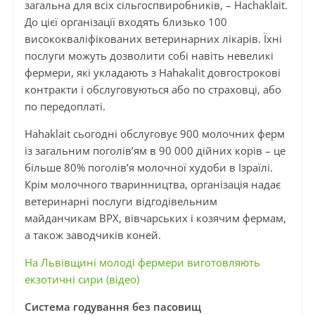
загальна для всіх сільгоспвиробників, – Hachaklait.
До цієї організації входять близько 100
висококваліфікованих ветеринарних лікарів. Їхні
послуги можуть дозволити собі навіть невеликі
фермери, які укладають з Hahakalit довгострокові
контракти і обслуговуються або по страховці, або
по передоплаті.
Hahaklait сьогодні обслуговує 900 молочних ферм
із загальним поголів’ям в 90 000 дійних корів – це
більше 80% поголів’я молочної худоби в Ізраїлі.
Крім молочного тваринництва, організація надає
ветеринарні послуги відгодівельним
майданчикам ВРХ, вівчарських і козячим фермам,
а також заводчиків коней.
На Львівщині молоді фермери виготовляють
екзотичні сири (відео)
Система годування без пасовищ