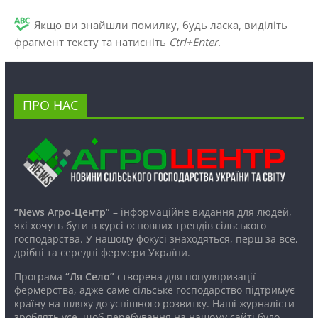
Якщо ви знайшли помилку, будь ласка, виділіть
фрагмент тексту та натисніть
Ctrl+Enter
.
ПРО НАС
“News Агро-Центр”
– інформаційне видання для людей,
які хочуть бути в курсі основних трендів сільського
господарства. У нашому фокусі знаходяться, перш за все,
дрібні та середні фермери України.
Програма
“Ля Село”
створена для популяризації
фермерства, адже саме сільське господарство підтримує
країну на шляху до успішного розвитку. Наші журналісти
зроблять усе, щоб перебування на нашому сайті було