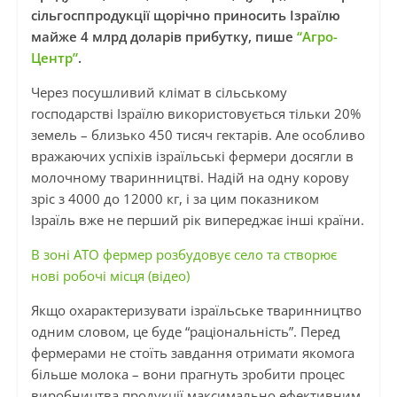
сільгосппродукції щорічно приносить Ізраїлю
майже 4 млрд доларів прибутку, пише
“Агро-
Центр”
.
Через посушливий клімат в сільському
господарстві Ізраїлю використовується тільки 20%
земель – близько 450 тисяч гектарів. Але особливо
вражаючих успіхів ізраїльські фермери досягли в
молочному тваринництві. Надій на одну корову
зріс з 4000 до 12000 кг, і за цим показником
Ізраїль вже не перший рік випереджає інші країни.
В зоні АТО фермер розбудовує село та створює
нові робочі місця (відео)
Якщо охарактеризувати ізраїльське тваринництво
одним словом, це буде “раціональність”. Перед
фермерами не стоїть завдання отримати якомога
більше молока – вони прагнуть зробити процес
виробництва продукції максимально ефективним