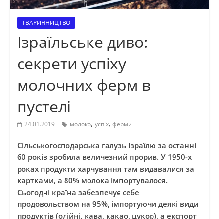
ТВАРИННИЦТВО
Ізраїльське диво:
секрети успіху
молочних ферм в
пустелі
,
,
24.01.2019
молоко
успіх
ферми
Сільськогосподарська галузь Ізраїлю за останні
60 років зробила величезний прорив. У 1950-х
роках продукти харчування там видавалися за
картками, а 80% молока імпортувалося.
Сьогодні країна забезпечує себе
продовольством на 95%, імпортуючи деякі види
продуктів (олійні, кава, какао, цукор), а експорт