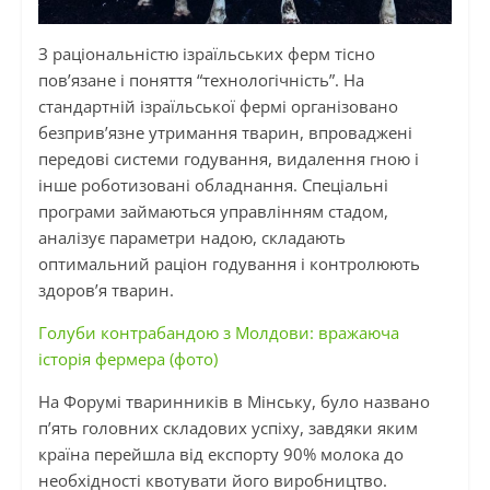
З раціональністю ізраїльських ферм тісно
пов’язане і поняття “технологічність”. На
стандартній ізраїльської фермі організовано
безприв’язне утримання тварин, впроваджені
передові системи годування, видалення гною і
інше роботизовані обладнання. Спеціальні
програми займаються управлінням стадом,
аналізує параметри надою, складають
оптимальний раціон годування і контролюють
здоров’я тварин.
Голуби контрабандою з Молдови: вражаюча
історія фермера (фото)
На Форумі тваринників в Мінську, було названо
п’ять головних складових успіху, завдяки яким
країна перейшла від експорту 90% молока до
необхідності квотувати його виробництво.