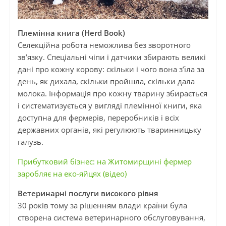
Племінна книга (Herd Book)
Селекційна робота неможлива без зворотного
зв’язку. Спеціальні чіпи і датчики збирають великі
дані про кожну корову: скільки і чого вона з’їла за
день, як дихала, скільки пройшла, скільки дала
молока. Інформація про кожну тварину збирається
і систематизується у вигляді племінної книги, яка
доступна для фермерів, переробників і всіх
державних органів, які регулюють тваринницьку
галузь.
Прибутковий бізнес: на Житомирщині фермер
заробляє на еко-яйцях (відео)
Ветеринарні послуги високого рівня
30 років тому за рішенням влади країни була
створена система ветеринарного обслуговування,