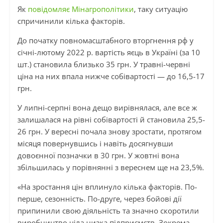
Як
повідомляє Мінагрополітики
, таку ситуацію
спричинили кілька факторів.
До початку повномасштабного вторгнення рф у
січні-лютому 2022 р. вартість яєць в Україні (за 10
шт.) становила близько 35 грн. У травні-червні
ціна на них впала нижче собівартості — до 16,5-17
грн.
У липні-серпні вона дещо вирівнялася, але все ж
залишалася на рівні собівартості й становила 25,5-
26 грн. У вересні почала знову зростати, протягом
місяця повернувшись і навіть досягнувши
довоєнної позначки в 30 грн. У жовтні вона
збільшилась у порівнянні з вереснем ще на 23,5%.
«На зростання цін вплинуло кілька факторів. По-
перше, сезонність. По-друге, через бойові дії
припинили свою діяльність та значно скоротили
виробництво ціла низка підприємств. Зокрема,