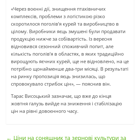
«Через воєнні дії, знищення птахівничих
комплексів, проблеми з логістикою різко
скоротилося поголів’я курей та виробництво в
цілому. Виробники яєць змушені були продавати
продукцію нижче за собівартість. Із вересня
відновився сезонний споживчий попит, але
кількість поголів’я в областях, в яких традиційно
вирощують яєчних курей, ще не відновлено, на це
потрібно щонайменше два-три місяці. В результаті
на ринку пропозиція яєць знизилась, що
спровокувало стрибок цін», — пояснив він.
Тарас Висоцький зазначає, що вже до кінця
жовтня галузь вийде на зниження і стабілізацію
цін на рівні довоєнного часу.
←
Ціни на соняшник та зернові культури за