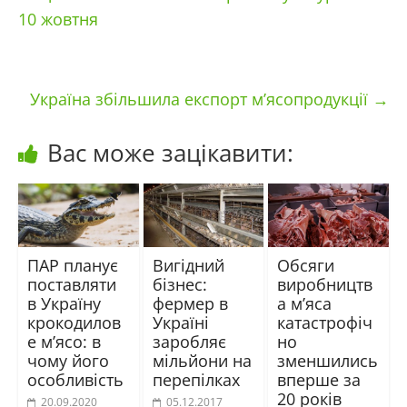
10 жовтня
Україна збільшила експорт м’ясопродукції
→
Вас може зацікавити:
ПАР планує
Вигідний
Обсяги
поставляти
бізнес:
виробництв
в Україну
фермер в
а м’яса
крокодилов
Україні
катастрофіч
е м’ясо: в
заробляє
но
чому його
мільйони на
зменшились
особливість
перепілках
вперше за
20 років
20.09.2020
05.12.2017