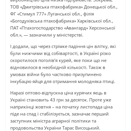
ТОВ «Дмитрівська птахофабрика» Донецької обл.,
ФГ «Стимул 777» Луганської обл., філія
«Богодухівська птахофабрика» Харківської обл.,
ПАТ «Птахогосподарство «Авангард» Херсонської
обл.», — зазначили у міністерстві.
І додали, що через стрімке падіння цін влітку, які
були нижчими від собівартості, в Україні різко
скоротилося поголів’я курей, яке поки що не
відновилося в необхідній кількості. Також в
умовах війни було частково призупинено
інкубацію яйця для отримання молодняка птиці.
Наразі оптово-відпускна ціна курячих яєць в
Україні становить 43 грн за десяток. Проте уже
наприкінці жовтня – на початку листопада ціна
піде на спад і стабілізується, зазначає перший
заступник міністра аграрної політики та
продовольства України Тарас Висоцький.