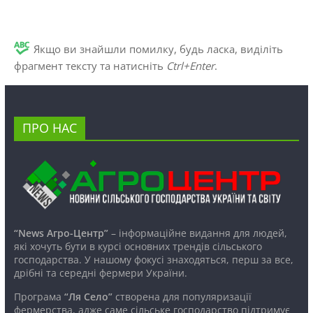
Якщо ви знайшли помилку, будь ласка, виділіть
фрагмент тексту та натисніть
Ctrl+Enter
.
ПРО НАС
“News Агро-Центр”
– інформаційне видання для людей,
які хочуть бути в курсі основних трендів сільського
господарства. У нашому фокусі знаходяться, перш за все,
дрібні та середні фермери України.
Програма
“Ля Село”
створена для популяризації
фермерства, адже саме сільське господарство підтримує