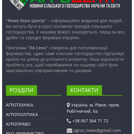
“News Агро-Центр”
– інформаційне видання для людей,
які хочуть бути в курсі основних трендів сільського
господарства. У нашому фокусі знаходяться, перш за все,
дрібні та середні фермери України.
Програма
“Ля Село”
створена для популяризації
фермерства, адже саме сільське господарство підтримує
країну на шляху до успішного розвитку. Наші журналісти
зроблять усе, щоб перебування на нашому сайті було
максимально інформативним та цікавим.
РОЗДІЛИ
КОНТАКТИ
АГРОТЕХНІКА
Україна, м. Рівне, пров.
Робітничий, 6а
АГРОПОЛІТИКА
+38 067 364 71 72
АГРОПРАВО
agroc.news@gmail.com
ЕКО-ФЕРМЕРСТВО