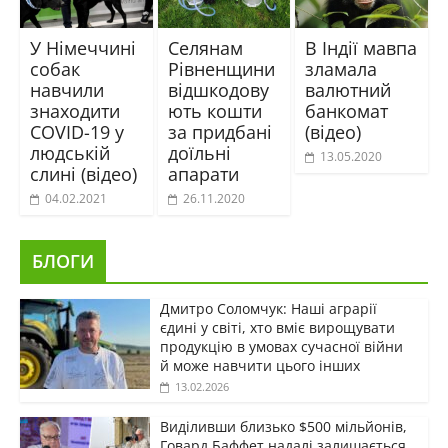
У Німеччині
Селянам
В Індії мавпа
собак
Рівненщини
зламала
навчили
відшкодову
валютний
знаходити
ють кошти
банкомат
COVID-19 у
за придбані
(відео)
людській
доїльні
13.05.2020
слині (відео)
апарати
04.02.2021
26.11.2020
БЛОГИ
Дмитро Соломчук: Наші аграрії
єдині у світі, хто вміє вирощувати
продукцію в умовах сучасної війни
й може навчити цього інших
13.02.2026
Виділивши близько $500 мільйонів,
Говард Баффет надалі залишається