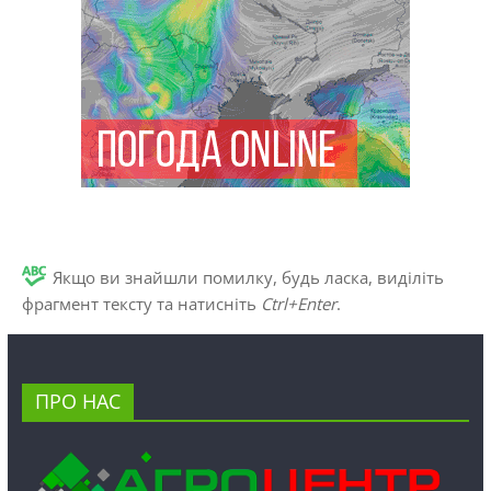
Якщо ви знайшли помилку, будь ласка, виділіть
фрагмент тексту та натисніть
Ctrl+Enter
.
ПРО НАС