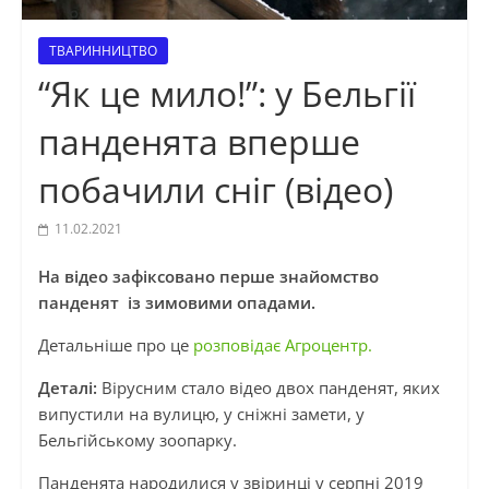
ТВАРИННИЦТВО
“Як це мило!”: у Бельгії
панденята вперше
побачили сніг (відео)
11.02.2021
На відео зафіксовано перше знайомство
панденят із зимовими опадами.
Детальніше про це
розповідає Агроцентр.
Деталі:
Вірусним стало відео двох панденят, яких
випустили на вулицю, у сніжні замети, у
Бельгійському зоопарку.
Панденята народилися у звіринці у серпні 2019