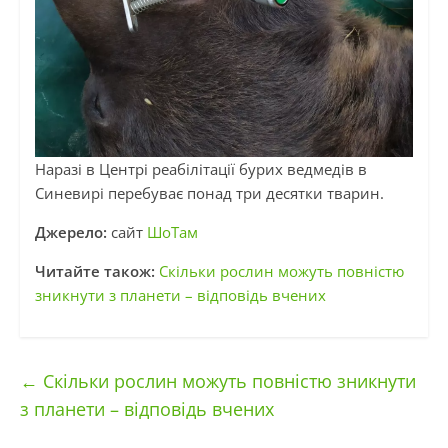
Наразі в Центрі реабілітації бурих ведмедів в
Синевирі перебуває понад три десятки тварин.
Джерело:
сайт
ШоТам
Читайте також:
Скільки рослин можуть повністю
зникнути з планети – відповідь вчених
←
Скільки рослин можуть повністю зникнути
з планети – відповідь вчених