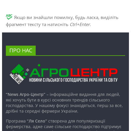
Якщо ви знайшли помилку, будь ласка, виділіть
фрагмент тексту та натисніть
Ctrl+Enter
.
ПРО НАС
“News Агро-Центр”
– інформаційне видання для людей,
які хочуть бути в курсі основних трендів сільського
господарства. У нашому фокусі знаходяться, перш за все,
дрібні та середні фермери України.
Програма
“Ля Село”
створена для популяризації
фермерства, адже саме сільське господарство підтримує