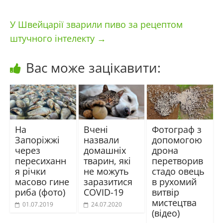
У Швейцарії зварили пиво за рецептом
штучного інтелекту
→
Вас може зацікавити:
На
Вчені
Фотограф з
Запоріжжі
назвали
допомогою
через
домашніх
дрона
пересиханн
тварин, які
перетворив
я річки
не можуть
стадо овець
масово гине
заразитися
в рухомий
риба (фото)
COVID-19
витвір
мистецтва
01.07.2019
24.07.2020
(відео)