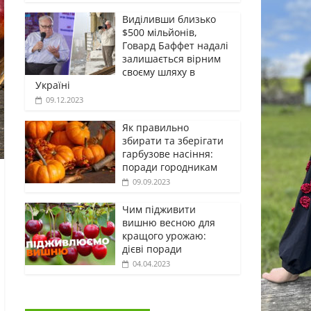
Виділивши близько
$500 мільйонів,
Говард Баффет надалі
залишається вірним
своєму шляху в
Україні
09.12.2023
Як правильно
збирати та зберігати
гарбузове насіння:
поради городникам
09.09.2023
Чим підживити
вишню весною для
кращого урожаю:
дієві поради
04.04.2023