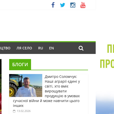
ИЦТВО
ЛЯ СЕЛО
RU
EN
БЛОГИ
Дмитро Соломчук:
Наші аграрії єдині у
світі, хто вміє
вирощувати
продукцію в умовах
сучасної війни й може навчити цього
інших
13.02.2026