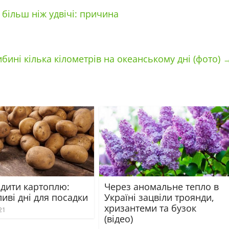
більш ніж удвічі: причина
бині кілька кілометрів на океанському дні (фото)
адити картоплю:
Через аномальне тепло в
иві дні для посадки
Україні зацвіли троянди,
хризантеми та бузок
21
(відео)