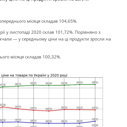
опереднього місяця складав 104,65%.
орії у листопаді 2020 склав 101,72%. Порівняно з
жчали — у середньому ціни на ці продукти зросли на
ього місяця складав 100,32%.