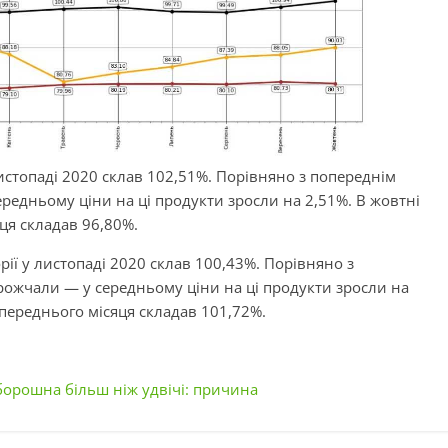
листопаді 2020 склав 102,51%. Порівняно з попереднім
редньому ціни на ці продукти зросли на 2,51%. В жовтні
ця складав 96,80%.
орії у листопаді 2020 склав 100,43%. Порівняно з
ожчали — у середньому ціни на ці продукти зросли на
опереднього місяця складав 101,72%.
борошна більш ніж удвічі: причина