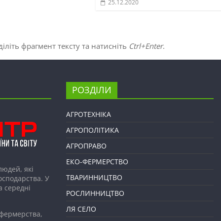
25.12.2020
іліть фрагмент тексту та натисніть
Ctrl+Enter
.
РОЗДІЛИ
АГРОТЕХНІКА
АГРОПОЛІТИКА
АГРОПРАВО
ЕКО-ФЕРМЕРСТВО
людей, які
ТВАРИННИЦТВО
господарства. У
а середні
РОСЛИННИЦТВО
ЛЯ СЕЛО
 фермерства,