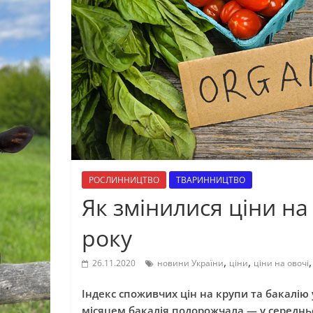
РОСЛИННИЦТВО
ТВАРИННИЦТВО
Як змінилися ціни на
року
,
,
26.11.2020
новини України
ціни
ціни на овочі
Індекс споживчих цін на крупи та бакалію 
місяцем бакалія подорожчала — у середньо