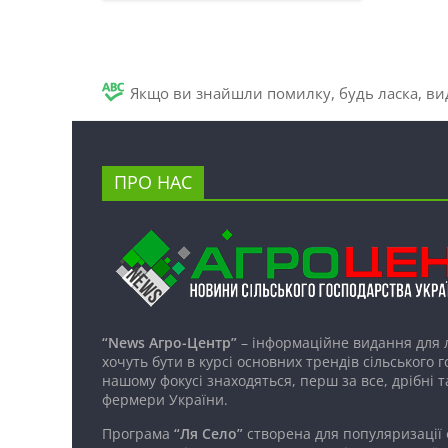
Якщо ви знайшли помилку, будь ласка, вид
ПРО НАС
“News Агро-Центр”
– інформаційне видання для 
хочуть бути в курсі основних трендів сільського 
нашому фокусі знаходяться, перш за все, дрібні т
фермери України.
Програма
“Ля Село”
створена для популяризації