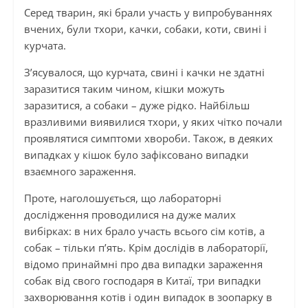
Серед тварин, які брали участь у випробуваннях
вчених, були тхори, качки, собаки, коти, свині і
курчата.
З’ясувалося, що курчата, свині і качки не здатні
заразитися таким чином, кішки можуть
заразитися, а собаки – дуже рідко. Найбільш
вразливими виявилися тхори, у яких чітко почали
проявлятися симптоми хвороби. Також, в деяких
випадках у кішок було зафіксовано випадки
взаємного зараження.
Проте, наголошується, що лабораторні
дослідження проводилися на дуже малих
вибірках: в них брало участь всього сім котів, а
собак – тільки п’ять. Крім дослідів в лабораторії,
відомо принаймні про два випадки зараження
собак від свого господаря в Китаї, три випадки
захворювання котів і один випадок в зоопарку в