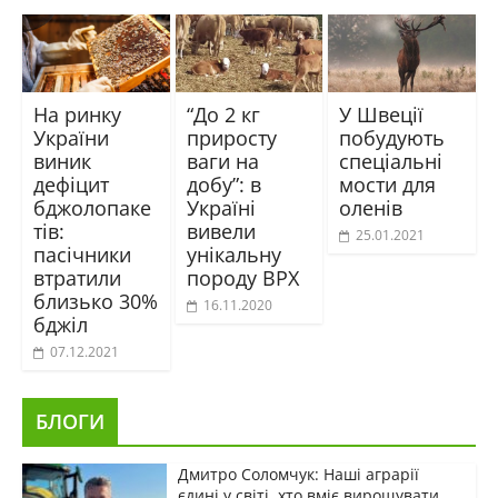
На ринку
“До 2 кг
У Швеції
України
приросту
побудують
виник
ваги на
спеціальні
дефіцит
добу”: в
мости для
бджолопаке
Україні
оленів
тів:
вивели
25.01.2021
пасічники
унікальну
втратили
породу ВРХ
близько 30%
16.11.2020
бджіл
07.12.2021
БЛОГИ
Дмитро Соломчук: Наші аграрії
єдині у світі, хто вміє вирощувати