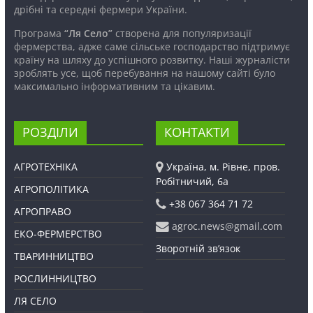
дрібні та середні фермери України.
Програма
“Ля Село”
створена для популяризації
фермерства, адже саме сільське господарство підтримує
країну на шляху до успішного розвитку. Наші журналісти
зроблять усе, щоб перебування на нашому сайті було
максимально інформативним та цікавим.
РОЗДІЛИ
КОНТАКТИ
АГРОТЕХНІКА
Україна, м. Рівне, пров.
Робітничий, 6а
АГРОПОЛІТИКА
+38 067 364 71 72
АГРОПРАВО
agroc.news@gmail.com
ЕКО-ФЕРМЕРСТВО
Зворотній зв’язок
ТВАРИННИЦТВО
РОСЛИННИЦТВО
ЛЯ СЕЛО