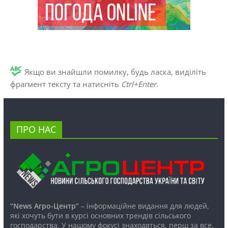
Якщо ви знайшли помилку, будь ласка, виділіть
фрагмент тексту та натисніть
Ctrl+Enter
.
ПРО НАС
“News Агро-Центр”
– інформаційне видання для людей,
які хочуть бути в курсі основних трендів сільського
господарства. У нашому фокусі знаходяться, перш за все,