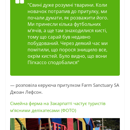
“Свині дуже розумні тварини. Коли
новачок потрапив до притулку, ми
почали думати, як розважити його.
Ми принесли кілька футбольних
м’ячів, а ще там знаходилися кисті,
тому що сарай був недавно
побудований. Через деякий час ми
помітили, що порося знищило все,
окрім кистей. Було видно, що вони
Пігкассо сподобалися”
— розповіла керуюча притулком Farm Sanctuary SA
Джоан Лефсон.
Сімейна ферма на Закарпатті частує туристів
м’ясними делікатесами (ФОТО)