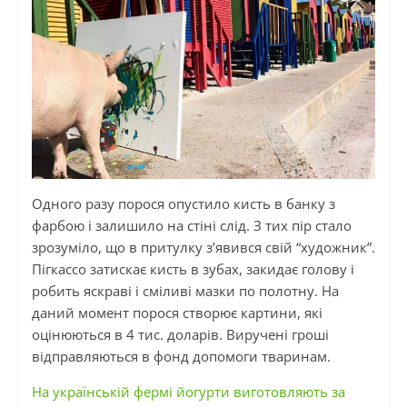
Одного разу порося опустило кисть в банку з
фарбою і залишило на стіні слід. З тих пір стало
зрозуміло, що в притулку з’явився свій “художник”.
Пігкассо затискає кисть в зубах, закидає голову і
робить яскраві і сміливі мазки по полотну. На
даний момент порося створює картини, які
оцінюються в 4 тис. доларів. Виручені гроші
відправляються в фонд допомоги тваринам.
На українській фермі йогурти виготовляють за