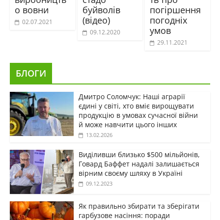
о вовни
буйволів
погіршення
(відео)
погодніх
02.07.2021
умов
09.12.2020
29.11.2021
БЛОГИ
Дмитро Соломчук: Наші аграрії
єдині у світі, хто вміє вирощувати
продукцію в умовах сучасної війни
й може навчити цього інших
13.02.2026
Виділивши близько $500 мільйонів,
Говард Баффет надалі залишається
вірним своєму шляху в Україні
09.12.2023
Як правильно збирати та зберігати
гарбузове насіння: поради