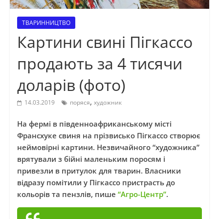
ТВАРИННИЦТВО
Картини свині Пігкассо
продають за 4 тисячи
доларів (фото)
,
14.03.2019
поряся
художник
На фермі в південноафриканському місті
Франсхуке свиня на прізвисько Пігкассо створює
неймовірні картини. Незвичайного “художника”
врятували з бійні маленьким поросям і
привезли в притулок для тварин. Власники
відразу помітили у Пігкассо пристрасть до
кольорів та пензлів, пише
“Агро-Центр”
.