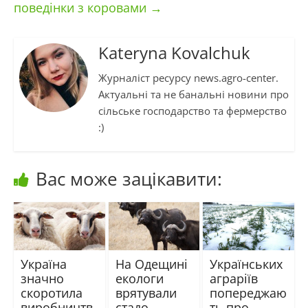
поведінки з коровами
→
Kateryna Kovalchuk
Журналіст ресурсу news.agro-center.
Актуальні та не банальні новини про
сільське господарство та фермерство
:)
Вас може зацікавити:
Україна
На Одещині
Українських
значно
екологи
аграріїв
скоротила
врятували
попереджаю
виробництв
стадо
ть про