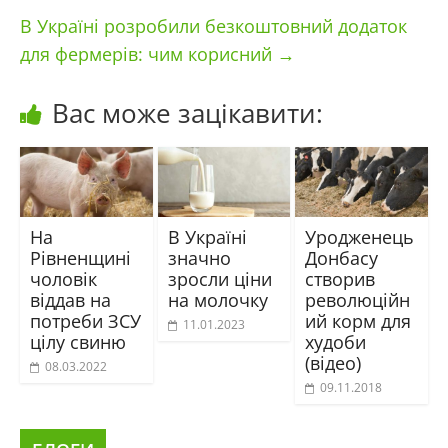
В Україні розробили безкоштовний додаток
для фермерів: чим корисний
→
Вас може зацікавити:
На
В Україні
Уродженець
Рівненщині
значно
Донбасу
чоловік
зросли ціни
створив
віддав на
на молочку
революційн
потреби ЗСУ
ий корм для
11.01.2023
цілу свиню
худоби
(відео)
08.03.2022
09.11.2018