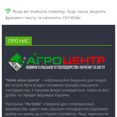
Якщо ви знайшли помилку, будь ласка, виділіть
фрагмент тексту та натисніть
Ctrl+Enter
.
ПРО НАС
“News Агро-Центр”
– інформаційне видання для людей,
які хочуть бути в курсі основних трендів сільського
господарства. У нашому фокусі знаходяться, перш за все,
дрібні та середні фермери України.
Програма
“Ля Село”
створена для популяризації
фермерства, адже саме сільське господарство підтримує
країну на шляху до успішного розвитку. Наші журналісти