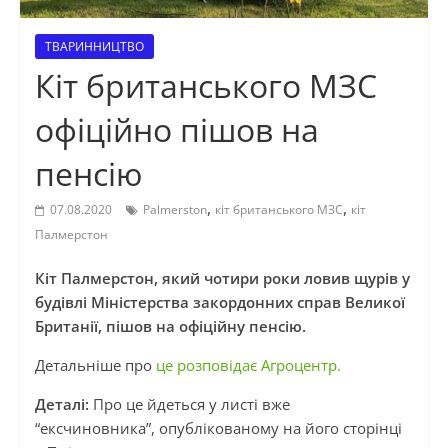
ТВАРИННИЦТВО
Кіт британського МЗС
офіційно пішов на
пенсію
,
,
07.08.2020
Palmerston
кіт британського МЗС
кіт
Палмерстон
Кіт Палмерстон, який чотири роки ловив щурів у
будівлі Міністерства закордонних справ Великої
Британії, пішов на офіційну пенсію.
Детальніше про
це розповідає Агроцентр.
Деталі:
Про це йдеться у листі вже
“ексчиновника”, опублікованому на його сторінці