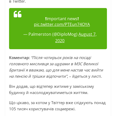
в Twitter.
❗️Important news❗️
pic.twitter.com/PTEun74QYA
— Palmerston (@DiploMog)
August 7,
2020
Коментар:
“Після чотирьох років на посаді
головного мисливця за щурами в МЗС Великої
Британії я вважаю, що для мене настав час вийти
на пенсію й трішки відпочити”
, – йдеться у листі.
Він додав, що відтепер житиме у заміському
будинку й насолоджуватиметься життям.
Що цікаво, за котом у Твіттер вже слідкують понад
105 тисяч користувачів соцмережі.