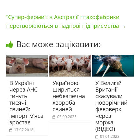
“Супер-ферми”: в Австралії птахофабрики
перетворюються в наднові підприємства
→
Вас може зацікавити:
В Україні
Україною
У Великій
через АЧС
шириться
Британії
гинуть
небезпечна
скасували
тисячі
хвороба
новорічний
свиней:
свиней
феєрверк
імпорт м’яса
через
03.09.2025
зростає
моржа
(ВІДЕО)
17.07.2018
01.01.2023