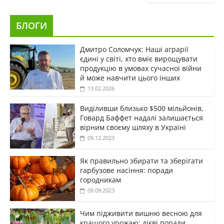
БЛОГИ
Дмитро Соломчук: Наші аграрії
єдині у світі, хто вміє вирощувати
продукцію в умовах сучасної війни
й може навчити цього інших
13.02.2026
Виділивши близько $500 мільйонів,
Говард Баффет надалі залишається
вірним своєму шляху в Україні
09.12.2023
Як правильно збирати та зберігати
гарбузове насіння: поради
городникам
09.09.2023
Чим підживити вишню весною для
кращого урожаю: дієві поради