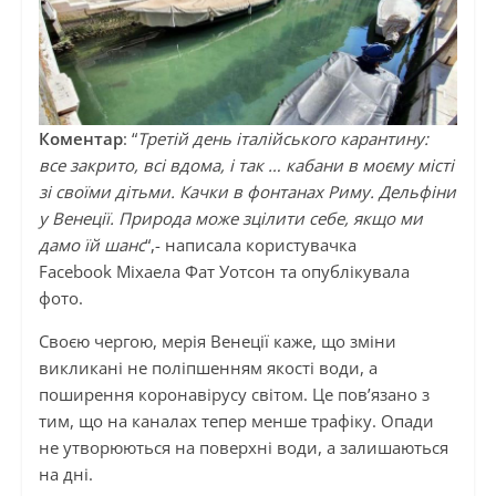
Коментар
: “
Третій день італійського карантину:
все закрито, всі вдома, і так … кабани в моєму місті
зі своїми дітьми. Качки в фонтанах Риму. Дельфіни
у Венеції. Природа може зцілити себе, якщо ми
дамо їй шанс
“,- написала користувачка
Facebook Міхаела Фат Уотсон та опублікувала
фото.
Своєю чергою, мерія Венеції каже, що зміни
викликані не поліпшенням якості води, а
поширення коронавірусу світом. Це пов’язано з
тим, що на каналах тепер менше трафіку. Опади
не утворюються на поверхні води, а залишаються
на дні.