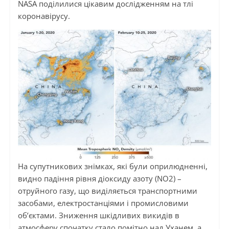
NASA поділилися цікавим дослідженням на тлі
коронавірусу.
На супутникових знімках, які були оприлюдненні,
видно падіння рівня діоксиду азоту (NO2) –
отруйного газу, що виділяється транспортними
засобами, електростанціями і промисловими
об’єктами. Зниження шкідливих викидів в
атмосферу спочатку стало помітно над Уханем, а