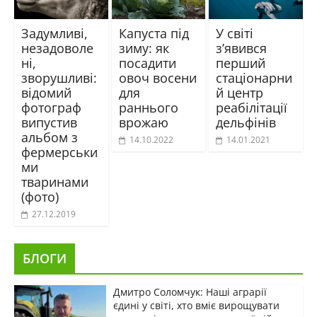
Задумливі,
Капуста під
У світі
незадоволе
зиму: як
з’явився
ні,
посадити
перший
зворушливі:
овоч восени
стаціонарни
відомий
для
й центр
фотограф
раннього
реабілітації
випустив
врожаю
дельфінів
альбом з
14.10.2022
14.01.2021
фермерськи
ми
тваринами
(фото)
27.12.2019
БЛОГИ
Дмитро Соломчук: Наші аграрії
єдині у світі, хто вміє вирощувати