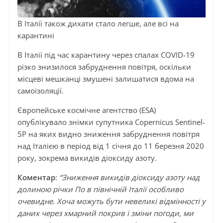
В Італії також дихати стало легше, але всі на
карантині
В Італії під час карантину через спалах COVID-19
різко знизилося забруднення повітря, оскільки
місцеві мешканці змушені залишатися вдома на
самоізоляції.
Європейське космічне агентство (ESA)
опублікувало знімки супутника Copernicus Sentinel-
5P на яких видно зниження забруднення повітря
над Італією в період від 1 січня до 11 березня 2020
року, зокрема викидів діоксиду азоту.
Коментар
:
“Зниження викидів діоксиду азоту над
долиною річки По в північній Італії особливо
очевидне. Хоча можуть бути невеликі відмінності у
даних через хмарний покрив і зміни погоди, ми