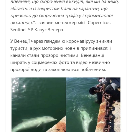
впевнені, що скорочення викидів, яке ми бачимо,
збігається із закриттям Італії на карантин, що
призвело до скорочення трафіку і промислової
активності
“.- заявив менеджер місії Copernicus
Sentinel-5P Клаус Зенера.
У Венеції через пандемію коронавірусу зникли
туристи, а рух моторних човнів припинився: і
канали стали прозоро чистими. Венеціанці
ширять у соцмережах фото та відео незвично
прозорої води та захоплюються побаченим.