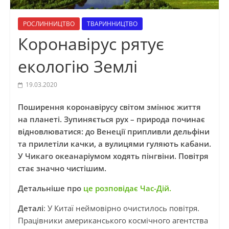
РОСЛИННИЦТВО
ТВАРИННИЦТВО
Коронавірус рятує
екологію Землі
19.03.2020
Поширення коронавірусу світом змінює життя
на планеті. Зупиняється рух – природа починає
відновлюватися: до Венеції припливли дельфіни
та прилетіли качки, а вулицями гуляють кабани.
У Чикаго океанаріумом ходять пінгвіни. Повітря
стає значно чистішим.
Детальніше про
це розповідає Час-Дій.
Деталі
: У Китаї неймовірно очистилось повітря.
Працівники американського космічного агентства