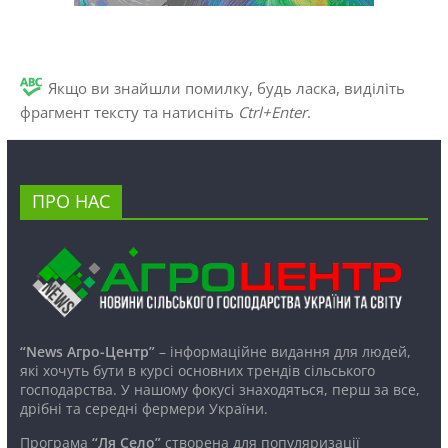
Якщо ви знайшли помилку, будь ласка, виділіть
фрагмент тексту та натисніть
Ctrl+Enter
.
ПРО НАС
“News Агро-Центр”
– інформаційне видання для людей,
які хочуть бути в курсі основних трендів сільського
господарства. У нашому фокусі знаходяться, перш за все,
дрібні та середні фермери України.
Програма
“Ля Село”
створена для популяризації