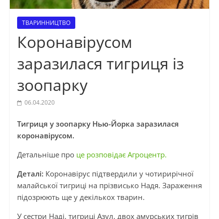
ТВАРИННИЦТВО
Коронавірусом
заразилася тигриця із
зоопарку
06.04.2020
Тигриця у зоопарку Нью-Йорка заразилася
коронавірусом.
Детальніше про
це розповідає Агроцентр.
Деталі:
Коронавірус підтвердили у чотирирічної
малайської тигриці на прізвисько Надя. Зараження
підозрюють ще у декількох тварин.
У сестри Наді, тигриці Азул, двох амурських тигрів