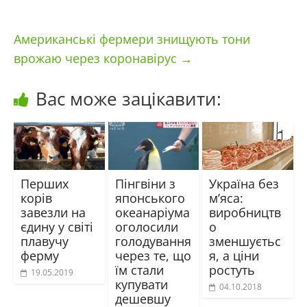
Американські фермери знищують тони
врожаю через коронавірус
→
Вас може зацікавити:
Перших
Пінгвіни з
Україна без
корів
японського
м’яса:
завезли на
океанаріума
виробництв
єдину у світі
оголосили
о
плавучу
голодування
зменшуєтьс
ферму
через те, що
я, а ціни
їм стали
ростуть
19.05.2019
купувати
04.10.2018
дешевшу