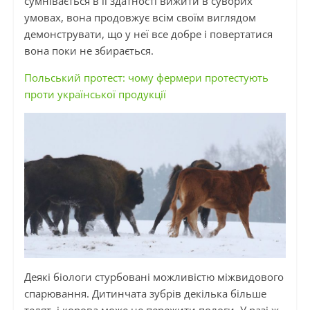
сумнівається в її здатності вижити в суворих
умовах, вона продовжує всім своїм виглядом
демонструвати, що у неї все добре і повертатися
вона поки не збирається.
Польський протест: чому фермери протестують
проти української продукції
Деякі біологи стурбовані можливістю міжвидового
спарювання. Дитинчата зубрів декілька більше