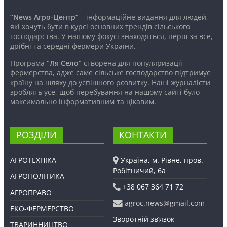
“News Агро-Центр”
– інформаційне видання для людей,
які хочуть бути в курсі основних трендів сільського
господарства. У нашому фокусі знаходяться, перш за все,
дрібні та середні фермери України.
Програма
“Ля Село”
створена для популяризації
фермерства, адже саме сільське господарство підтримує
країну на шляху до успішного розвитку. Наші журналісти
зроблять усе, щоб перебування на нашому сайті було
максимально інформативним та цікавим.
РОЗДІЛИ
КОНТАКТИ
АГРОТЕХНІКА
Україна, м. Рівне, пров.
Робітничий, 6а
АГРОПОЛІТИКА
+38 067 364 71 72
АГРОПРАВО
agroc.news@gmail.com
ЕКО-ФЕРМЕРСТВО
Зворотній зв’язок
ТВАРИННИЦТВО