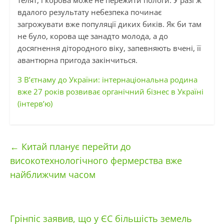
телят, і корова може не пережити пологи. У разі ж
вдалого результату небезпека починає
загрожувати вже популяції диких биків. Як би там
не було, корова ще занадто молода, а до
досягнення дітородного віку, запевняють вчені, її
авантюрна пригода закінчиться.
З В’єтнаму до України: інтернаціональна родина
вже 27 років розвиває органічний бізнес в Україні
(інтерв’ю)
←
Китай планує перейти до
високотехнологічного фермерства вже
найближчим часом
Грінпіс заявив, що у ЄС більшість земель