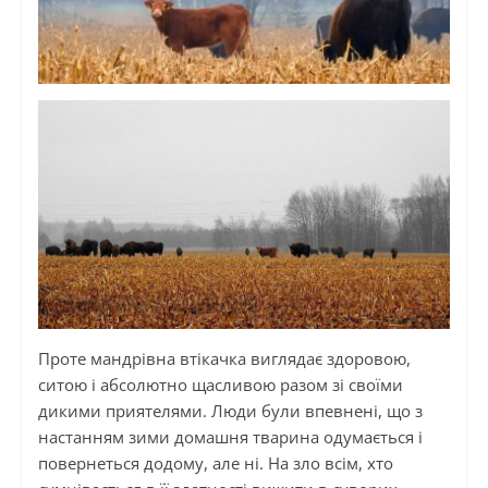
Проте мандрівна втікачка виглядає здоровою,
ситою і абсолютно щасливою разом зі своїми
дикими приятелями. Люди були впевнені, що з
настанням зими домашня тварина одумається і
повернеться додому, але ні. На зло всім, хто