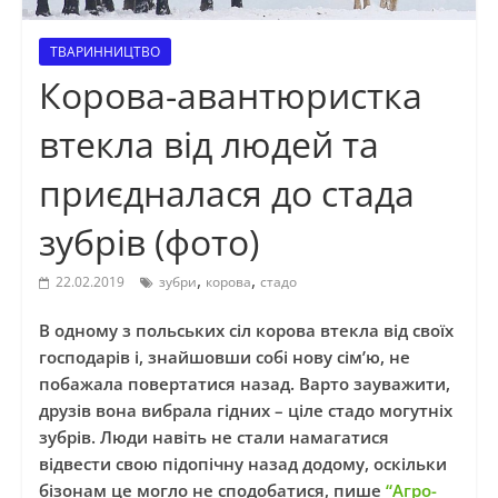
ТВАРИННИЦТВО
Корова-авантюристка
втекла від людей та
приєдналася до стада
зубрів (фото)
,
,
22.02.2019
зубри
корова
стадо
В одному з польських сіл корова втекла від своїх
господарів і, знайшовши собі нову сім’ю, не
побажала повертатися назад. Варто зауважити,
друзів вона вибрала гідних – ціле стадо могутніх
зубрів. Люди навіть не стали намагатися
відвести свою підопічну назад додому, оскільки
бізонам це могло не сподобатися, пише
“Агро-