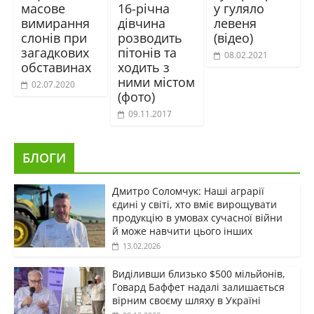
масове
16-річна
у гуляло
вимирання
дівчина
левеня
слонів при
розводить
(відео)
загадкових
пітонів та
08.02.2021
обставинах
ходить з
ними містом
02.07.2020
(фото)
09.11.2017
БЛОГИ
Дмитро Соломчук: Наші аграрії
єдині у світі, хто вміє вирощувати
продукцію в умовах сучасної війни
й може навчити цього інших
13.02.2026
Виділивши близько $500 мільйонів,
Говард Баффет надалі залишається
вірним своєму шляху в Україні