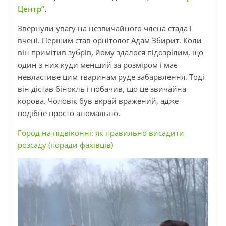
Центр”
.
Звернули увагу на незвичайного члена стада і
вчені. Першим став орнітолог Адам Збирит. Коли
він примітив зубрів, йому здалося підозрілим, що
один з них куди менший за розміром і має
невластиве цим тваринам руде забарвлення. Тоді
він дістав бінокль і побачив, що це звичайна
корова. Чоловік був вкрай вражений, адже
подібне просто аномально.
Город на підвіконні: як правильно висадити
розсаду (поради фахівців)