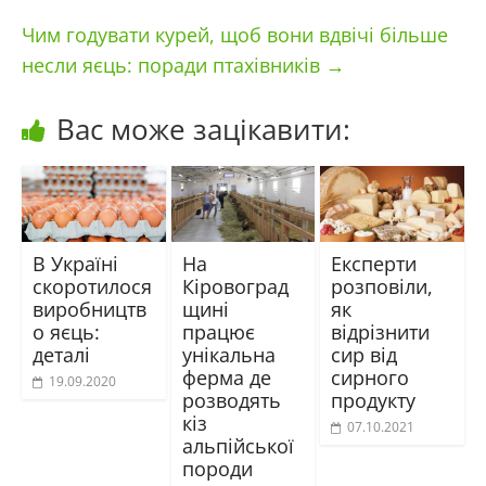
Чим годувати курей, щоб вони вдвічі більше
несли яєць: поради птахівників
→
Вас може зацікавити:
В Україні
На
Експерти
скоротилося
Кіровоград
розповіли,
виробництв
щині
як
о яєць:
працює
відрізнити
деталі
унікальна
сир від
ферма де
сирного
19.09.2020
розводять
продукту
кіз
07.10.2021
альпійської
породи