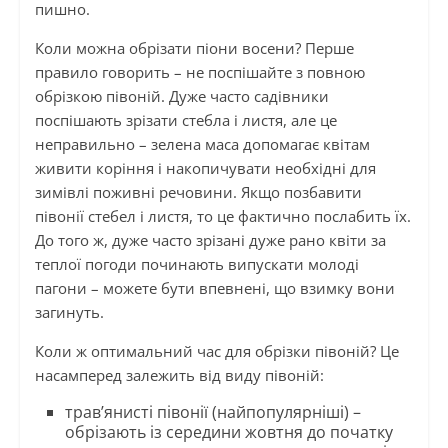
пишно.
Коли можна обрізати піони восени? Перше
правило говорить – не поспішайте з повною
обрізкою півоній. Дуже часто садівники
поспішають зрізати стебла і листя, але це
неправильно – зелена маса допомагає квітам
живити коріння і накопичувати необхідні для
зимівлі поживні речовини. Якщо позбавити
півонії стебел і листя, то це фактично послабить їх.
До того ж, дуже часто зрізані дуже рано квіти за
теплої погоди починають випускати молоді
пагони – можете бути впевнені, що взимку вони
загинуть.
Коли ж оптимальний час для обрізки півоній? Це
насамперед залежить від виду півоній:
трав’янисті півонії (найпопулярніші) –
обрізають із середини жовтня до початку