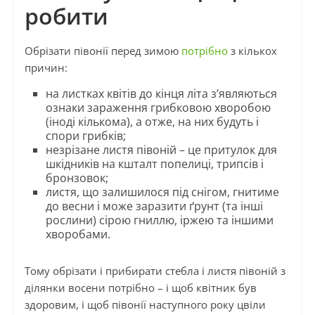
робити
Обрізати півонії перед зимою
потрібно
з кількох
причин:
на листках квітів до кінця літа з’являються
ознаки зараження грибковою хворобою
(іноді кількома), а отже, на них будуть і
спори грибків;
незрізане листя півоній – це притулок для
шкідників на кшталт попелиці, трипсів і
бронзовок;
листя, що залишилося під снігом, гнитиме
до весни і може заразити ґрунт (та інші
рослини) сірою гниллю, іржею та іншими
хворобами.
Тому обрізати і прибирати стебла і листя півоній з
ділянки восени потрібно – і щоб квітник був
здоровим, і щоб півонії наступного року цвіли