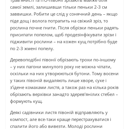
Трав’янисті та ІТО-півонії зрізають майже біля
самої землі, залишивши тільки пеньки 2-3 см
заввишки. Робити це слід у сонячний день – якщо
піде дощ і волога потрапить на свіжий зріз, то
рослина почне гнити. Після обрізки пеньки радять
присипати попелом, щоб продезінфікувати зрізи і
підживити рослини – на кожен кущ потрібно буде
по 2-3 жмені попелу.
Деревоподібні півонії обрізають трохи по-іншому
– у них пагони минулого року не можна чіпати,
оскільки на них утворюються бутони. Тому восени
у таких півоній видаляють лише хворе, сухе і
з’їдене комахами листя, а також раз на кілька років
обрізають верхівки занадто здерев’янілих стебел –
формують кущ.
Деякі садівники листя півоній відправляють у
компост, але все-таки краще перестрахуватися і
спалити його або вивезти. Молоді рослини