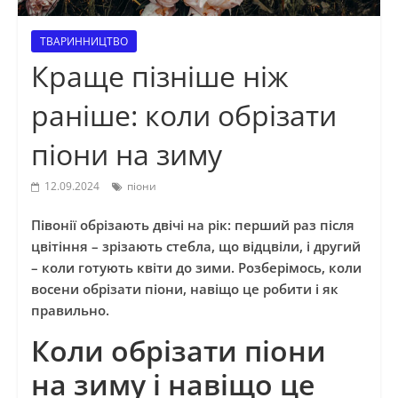
ТВАРИННИЦТВО
Краще пізніше ніж
раніше: коли обрізати
піони на зиму
12.09.2024
піони
Півонії обрізають двічі на рік: перший раз після
цвітіння – зрізають стебла, що відцвіли, і другий
– коли готують квіти до зими. Розберімось, коли
восени обрізати піони, навіщо це робити і як
правильно.
Коли обрізати піони
на зиму і навіщо це