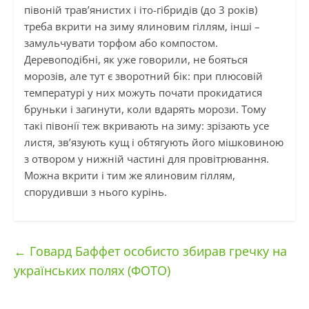
півоній трав’янистих і іто-гібридів (до 3 років)
треба вкрити на зиму ялиновим гіллям, інші –
замульчувати торфом або компостом.
Деревоподібні, як уже говорили, не бояться
морозів, але тут є зворотний бік: при плюсовій
температурі у них можуть почати прокидатися
бруньки і загинути, коли вдарять морози. Тому
такі півонії теж вкривають на зиму: зрізають усе
листя, зв’язують кущ і обтягують його мішковиною
з отвором у нижній частині для провітрювання.
Можна вкрити і тим же ялиновим гіллям,
спорудивши з нього курінь.
←
Говард Баффет особисто збирав гречку на
українських полях (ФОТО)