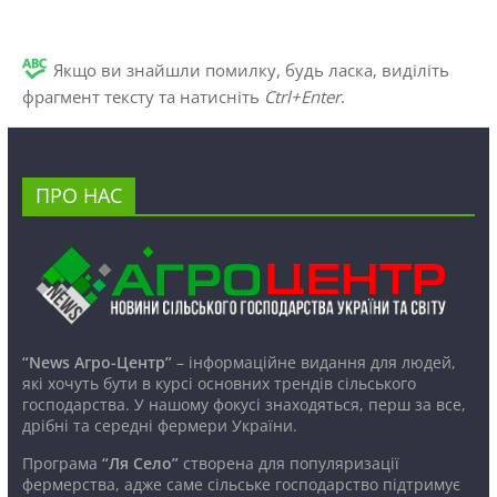
Якщо ви знайшли помилку, будь ласка, виділіть
фрагмент тексту та натисніть
Ctrl+Enter
.
ПРО НАС
“News Агро-Центр”
– інформаційне видання для людей,
які хочуть бути в курсі основних трендів сільського
господарства. У нашому фокусі знаходяться, перш за все,
дрібні та середні фермери України.
Програма
“Ля Село”
створена для популяризації
фермерства, адже саме сільське господарство підтримує