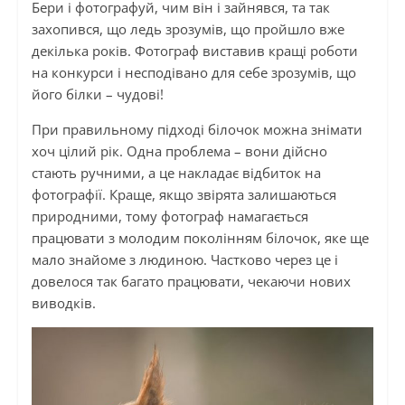
Бери і фотографуй, чим він і зайнявся, та так
захопився, що ледь зрозумів, що пройшло вже
декілька років. Фотограф виставив кращі роботи
на конкурси і несподівано для себе зрозумів, що
його білки – чудові!
При правильному підході білочок можна знімати
хоч цілий рік. Одна проблема – вони дійсно
стають ручними, а це накладає відбиток на
фотографії. Краще, якщо звірята залишаються
природними, тому фотограф намагається
працювати з молодим поколінням білочок, яке ще
мало знайоме з людиною. Частково через це і
довелося так багато працювати, чекаючи нових
виводків.