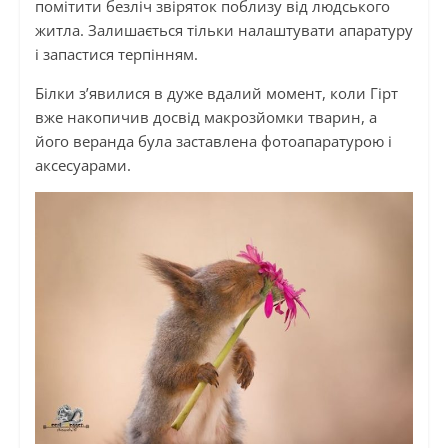
помітити безліч звіряток поблизу від людського
житла. Залишається тільки налаштувати апаратуру
і запастися терпінням.
Білки з’явилися в дуже вдалий момент, коли Гірт
вже накопичив досвід макрозйомки тварин, а
його веранда була заставлена фотоапаратурою і
аксесуарами.