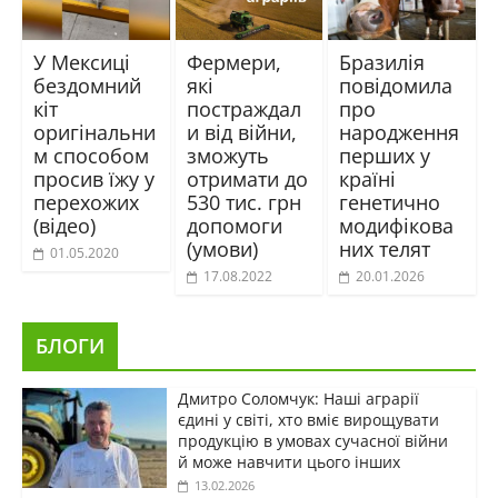
У Мексиці
Фермери,
Бразилія
бездомний
які
повідомила
кіт
постраждал
про
оригінальни
и від війни,
народження
м способом
зможуть
перших у
просив їжу у
отримати до
країні
перехожих
530 тис. грн
генетично
(відео)
допомоги
модифікова
(умови)
них телят
01.05.2020
17.08.2022
20.01.2026
БЛОГИ
Дмитро Соломчук: Наші аграрії
єдині у світі, хто вміє вирощувати
продукцію в умовах сучасної війни
й може навчити цього інших
13.02.2026